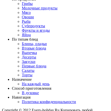
Грибы
Молочные продукты
Мясо
Овощи
Рыба
Субпродукты
Фрукты и ягоды
Яйца
По типам блюд
Блины, оладьи
Вторые блюда
Выпечка
Десерты
Закуски
Первые блюда
Салаты
Торты
Назначение
На каждый день
Способ приготовления
В духовке
Навигация
Политика конфиденциальности
Copyright © 2012 Every-holiday.Ru Копировать любой