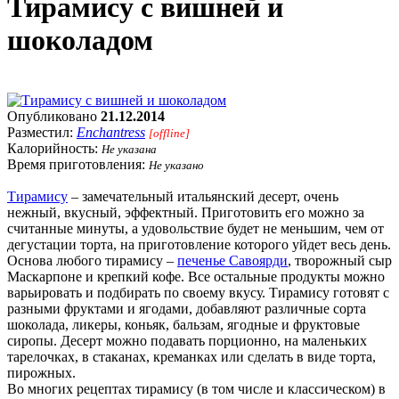
Тирамису с вишней и
шоколадом
Опубликовано
21.12.2014
Разместил:
Enchantress
[offline]
Калорийность:
Не указана
Время приготовления:
Не указано
Тирамису
– замечательный итальянский десерт, очень
нежный, вкусный, эффектный. Приготовить его можно за
считанные минуты, а удовольствие будет не меньшим, чем от
дегустации торта, на приготовление которого уйдет весь день.
Основа любого тирамису –
печенье Савоярди
, творожный сыр
Маскарпоне и крепкий кофе. Все остальные продукты можно
варьировать и подбирать по своему вкусу. Тирамису готовят с
разными фруктами и ягодами, добавляют различные сорта
шоколада, ликеры, коньяк, бальзам, ягодные и фруктовые
сиропы. Десерт можно подавать порционно, на маленьких
тарелочках, в стаканах, креманках или сделать в виде торта,
пирожных.
Во многих рецептах тирамису (в том числе и классическом) в