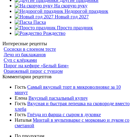
Другие праздники
На скорую руку
Недорогой праздник
Новый год 2027
Пасха
Просто праздник
Рождество
Интересные рецепты
Сосиски в слоеном тесте
Лечо из баклажанов
Суп с клёцками
Пирог на кефире «Белый Бим»
Оранжевый пирог с тунцом
Комментарии рецептов
Гость
Самый вкусный торт в микроволновке за 10
минут
Елена
Вкусный пасхальный кулич
Гость
Вкусная и быстрая лепешка на сковороде вместо
хлеба
Гость
Гнёзда из фарша с сыром в духовке
Наталья
Минтай в мультиварке с морковью и луком со
сметаной
По продуктам