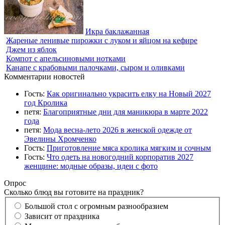
Икра баклажанная
Жареные ленивые пирожки с луком и яйцом на кефире
Джем из яблок
Компот с апельсиновыми нотками
Канапе с крабовыми палочками, сыром и оливками
Комментарии новостей
Гость:
Как оригинально украсить елку на Новый 2027
год Кролика
петя:
Благоприятные дни для маникюра в марте 2022
года
петя:
Мода весна-лето 2026 в женской одежде от
Эвелины Хромченко
Гость:
Приготовление мяса кролика мягким и сочным
Гость:
Что одеть на новогодний корпоратив 2027
женщине: модные образы, идеи с фото
Опрос
Сколько блюд вы готовите на праздник?
Большой стол с огромным разнообразием
Зависит от праздника