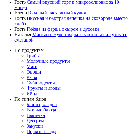
Гость
Самый вкусный торт в микроволновке за 10
минут
Елена
Вкусный пасхальный кулич
Гость
Вкусная и быстрая лепешка на сковороде вместо
хлеба
Гость
Гнёзда из фарша с сыром в духовке
Наталья
Минтай в мультиварке с морковью и луком со
сметаной
По продуктам
Грибы
Молочные продукты
Мясо
Овощи
Рыба
Субпродукты
Фрукты и ягоды
Яйца
По типам блюд
Блины, оладьи
Вторые блюда
Выпечка
Десерты
Закуски
Первые блюда