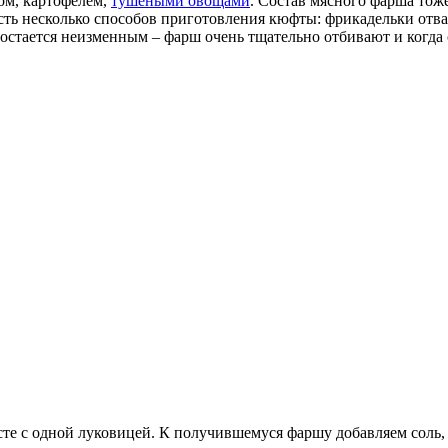
ом, картофелем,
тушеными овощами
. Состав мясного фарша тоже
 Есть несколько способов приготовления кюфты: фрикадельки отв
тается неизменным – фарш очень тщательно отбивают и когда о
 с одной луковицей. К получившемуся фаршу добавляем соль, че