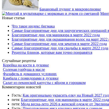
Банановый пудинг в микроволновке
Минт
Новые статьи
Что такое индекс бигмака
Самые благоприятные дни для хирургических операций в
Благоприятные дни для маникюра в марте 2022 года
Благоприятные дни для окрашивания волос на март 2022 
Самые благоприятные дни для зачатия в марте 2022 года
Самые благоприятные дни для свадьбы в марте 2022 года
Рецепты блинов, которые вам точно понравятся
Случайные рецепты
Корейка на кости в духовке
Соленая горбуша в масле
Фалафель в домашних условиях
Камбала с помидорами в духовке
Салат из пекинской капусты с яйцом и горошком
Комментарии новостей
Гость:
Как оригинально украсить елку на Новый 2027 го
петя:
Благоприятные дни для маникюра в марте 2022 года
петя:
Мода весна-лето 2026 в женской одежде от Эвелин
Гость:
Приготовление мяса кролика мягким и сочным