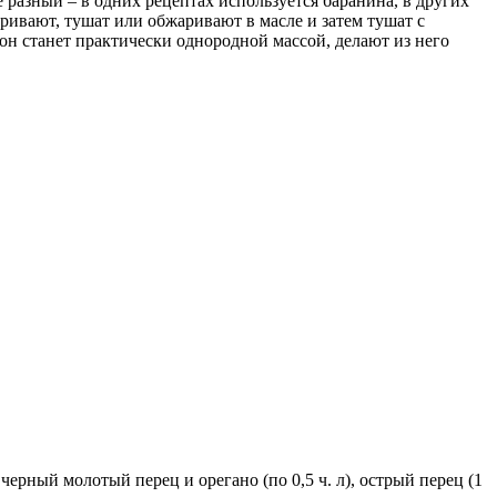
 разный – в одних рецептах используется баранина, в других
аривают, тушат или обжаривают в масле и затем тушат с
н станет практически однородной массой, делают из него
рный молотый перец и орегано (по 0,5 ч. л), острый перец (1