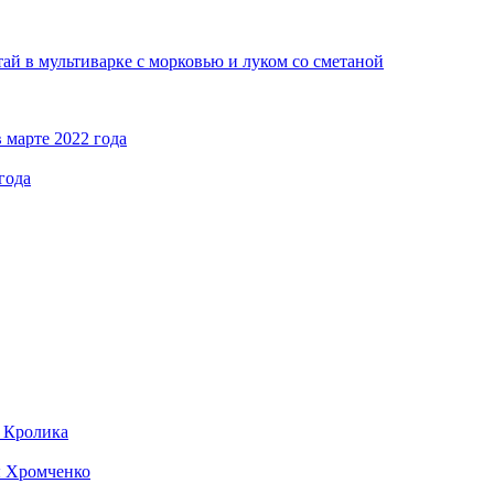
ай в мультиварке с морковью и луком со сметаной
 марте 2022 года
года
д Кролика
ы Хромченко