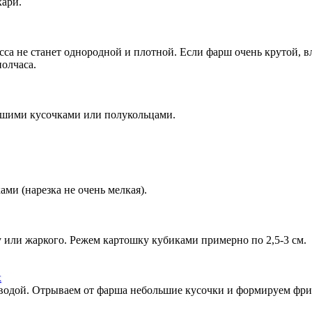
хари.
са не станет однородной и плотной. Если фарш очень крутой, вл
олчаса.
ьшими кусочками или полукольцами.
и (нарезка не очень мелкая).
у или жаркого. Режем картошку кубиками примерно по 2,5-3 см.
 водой. Отрываем от фарша небольшие кусочки и формируем фри