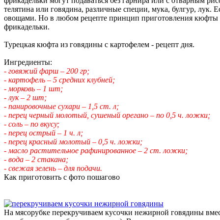
фрикадельки могут подаваться без гарнира или с отварным рис
телятина или говядина, различные специи, мука, булгур, лук.
овощами. Но в любом рецепте принцип приготовления кюфты ос
фрикадельки.
Турецкая кюфта из говядины с картофелем - рецепт дня.
Ингредиенты:
- говяжий фарш – 200 гр;
- картофель – 5 средних клубней;
- морковь – 1 шт;
- лук – 2 шт;
- панировочные сухари – 1,5 ст. л;
- перец черный молотый, сушеный орегано – по 0,5 ч. ложки;
- соль – по вкусу;
- перец острый – 1 ч. л;
- перец красный молотый – 0,5 ч. ложки;
- масло растительное рафинированное – 2 ст. ложки;
- вода – 2 стакана;
- свежая зелень – для подачи.
Как приготовить с фото пошагово
На мясорубке перекручиваем кусочки нежирной говядины вместе