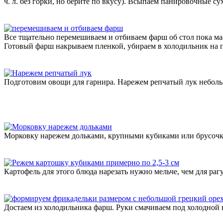
ч. л. без горки, но берите по вкусу). Всыпаем панировочные су
Все тщательно перемешиваем и отбиваем фарш об стол пока мас
Готовый фарш накрываем пленкой, убираем в холодильник на п
Подготовим овощи для гарнира. Нарежем репчатый лук небол
Морковку нарежем дольками, крупными кубиками или брусочкам
Картофель для этого блюда нарезать нужно мельче, чем для раг
Достаем из холодильника фарш. Руки смачиваем под холодной