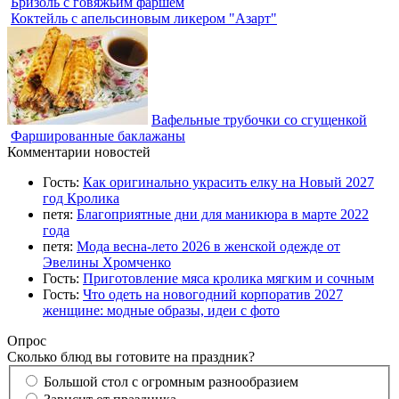
Бризоль с говяжьим фаршем
Коктейль с апельсиновым ликером "Азарт"
Вафельные трубочки со сгущенкой
Фаршированные баклажаны
Комментарии новостей
Гость:
Как оригинально украсить елку на Новый 2027
год Кролика
петя:
Благоприятные дни для маникюра в марте 2022
года
петя:
Мода весна-лето 2026 в женской одежде от
Эвелины Хромченко
Гость:
Приготовление мяса кролика мягким и сочным
Гость:
Что одеть на новогодний корпоратив 2027
женщине: модные образы, идеи с фото
Опрос
Сколько блюд вы готовите на праздник?
Большой стол с огромным разнообразием