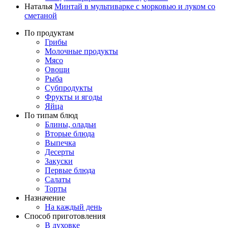
Наталья
Минтай в мультиварке с морковью и луком со
сметаной
По продуктам
Грибы
Молочные продукты
Мясо
Овощи
Рыба
Субпродукты
Фрукты и ягоды
Яйца
По типам блюд
Блины, оладьи
Вторые блюда
Выпечка
Десерты
Закуски
Первые блюда
Салаты
Торты
Назначение
На каждый день
Способ приготовления
В духовке