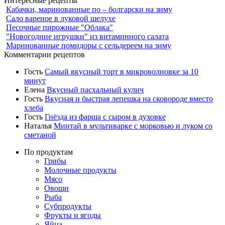
Интересные рецепты
Кабачки, маринованные по – болгарски на зиму
Сало вареное в луковой шелухе
Песочные пирожные "Облака"
"Новогодние игрушки" из витаминного салата
Маринованные помидоры с сельдереем на зиму
Комментарии рецептов
Гость
Самый вкусный торт в микроволновке за 10
минут
Елена
Вкусный пасхальный кулич
Гость
Вкусная и быстрая лепешка на сковороде вместо
хлеба
Гость
Гнёзда из фарша с сыром в духовке
Наталья
Минтай в мультиварке с морковью и луком со
сметаной
По продуктам
Грибы
Молочные продукты
Мясо
Овощи
Рыба
Субпродукты
Фрукты и ягоды
Яйца