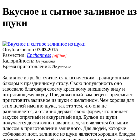
Вкусное и сытное заливное из
щуки
Опубликовано
07.03.2015
Разместил:
Enchantress
[offline]
Калорийность:
Не указана
Время приготовления:
Не указано
Заливное из рыбы считается классическим, традиционным
блюдом к праздничному столу. Свою популярность оно
завоевало благодаря своему красивому внешнему виду и
потрясающему вкусу. Предложенный вам рецепт предлагает
приготовить заливное из щуки с желатином. Чем хороша для
этих целей именно щука, так это тем, что она не
разваливается, а отлично держит свою форму, что придает
закуске опрятный и аккуратный вид. Бульон из щуки
получается достаточно наваристым, что является большим
плюсом в приготовлении заливного. Для людей, которые
соблюдают пост, заливное из щуки является хорошим блюдом,
позволяющим с пользой, и не нарушая принципов, насладится