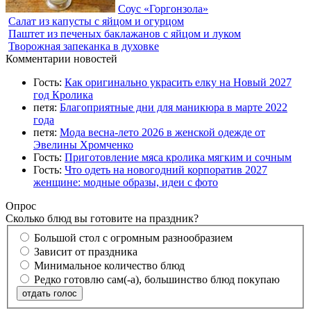
Соус «Горгонзола»
Салат из капусты с яйцом и огурцом
Паштет из печеных баклажанов с яйцом и луком
Творожная запеканка в духовке
Комментарии новостей
Гость:
Как оригинально украсить елку на Новый 2027
год Кролика
петя:
Благоприятные дни для маникюра в марте 2022
года
петя:
Мода весна-лето 2026 в женской одежде от
Эвелины Хромченко
Гость:
Приготовление мяса кролика мягким и сочным
Гость:
Что одеть на новогодний корпоратив 2027
женщине: модные образы, идеи с фото
Опрос
Сколько блюд вы готовите на праздник?
Большой стол с огромным разнообразием
Зависит от праздника
Минимальное количество блюд
Редко готовлю сам(-а), большинство блюд покупаю
отдать голос