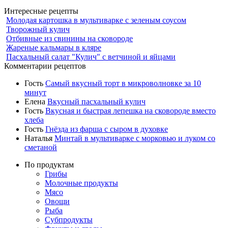
Интересные рецепты
Молодая картошка в мультиварке с зеленым соусом
Творожный кулич
Отбивные из свинины на сковороде
Жареные кальмары в кляре
Пасхальный салат "Кулич" с ветчиной и яйцами
Комментарии рецептов
Гость
Самый вкусный торт в микроволновке за 10
минут
Елена
Вкусный пасхальный кулич
Гость
Вкусная и быстрая лепешка на сковороде вместо
хлеба
Гость
Гнёзда из фарша с сыром в духовке
Наталья
Минтай в мультиварке с морковью и луком со
сметаной
По продуктам
Грибы
Молочные продукты
Мясо
Овощи
Рыба
Субпродукты