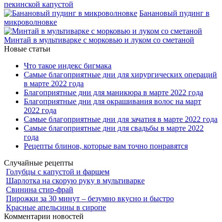
пекинской капустой
Банановый пудинг в
микроволновке
Минтай в мультиварке с морковью и луком со сметаной
Новые статьи
Что такое индекс бигмака
Самые благоприятные дни для хирургических операций
в марте 2022 года
Благоприятные дни для маникюра в марте 2022 года
Благоприятные дни для окрашивания волос на март
2022 года
Самые благоприятные дни для зачатия в марте 2022 года
Самые благоприятные дни для свадьбы в марте 2022
года
Рецепты блинов, которые вам точно понравятся
Случайные рецепты
Голубцы с капустой и фаршем
Шарлотка на скорую руку в мультиварке
Свинина стир-фрай
Пирожки за 30 минут – безумно вкусно и быстро
Красные апельсины в сиропе
Комментарии новостей