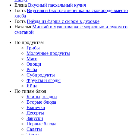
Елена
Вкусный пасхальный кулич
Гость
Вкусная и быстрая лепешка на сковороде вместо
хлеба
Гость
Гнёзда из фарша с сыром в духовке
Наталья
Минтай в мультиварке с морковью и луком со
сметаной
По продуктам
Грибы
Молочные продукты
Мясо
Овощи
Рыба
Субпродукты
Фрукты и ягоды
Яйца
По типам блюд
Блины, оладьи
Вторые блюда
Выпечка
Десерты
Закуски
Первые блюда
Салаты
Торты