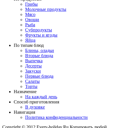
Грибы
Молочные продукты
Мясо
Овощи
Рыба
Субпродукты
Фрукты и ягоды
Яйца
По типам блюд
Блины, оладьи
Вторые блюда
Выпечка
Десерты
Закуски
Первые блюда
Салаты
Торты
Назначение
На каждый день
Способ приготовления
В духовке
Навигация
Политика конфиденциальности
Copyright © 2012 Every-holiday.Ru Копировать любой