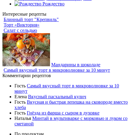
Рождество
Интересные рецепты
Блинный торт "Крепвиль"
Торт «Виктория»
Салат с сельдью
Мандарины в шоколаде
Самый вкусный торт в микроволновке за 10 минут
Комментарии рецептов
Гость
Самый вкусный торт в микроволновке за 10
минут
Елена
Вкусный пасхальный кулич
Гость
Вкусная и быстрая лепешка на сковороде вместо
хлеба
Гость
Гнёзда из фарша с сыром в духовке
Наталья
Минтай в мультиварке с морковью и луком со
сметаной
По продуктам