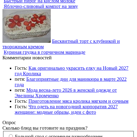
Быстрый пирог на кислом молоке
Яблочно-сливовый компот на зиму
Бисквитный торт с клубникой и
творожным кремом
Куриная грудка в горчичном маринаде
Комментарии новостей
Гость:
Как оригинально украсить елку на Новый 2027
год Кролика
петя:
Благоприятные дни для маникюра в марте 2022
года
петя:
Мода весна-лето 2026 в женской одежде от
Эвелины Хромченко
Гость:
Приготовление мяса кролика мягким и сочным
Гость:
Что одеть на новогодний корпоратив 2027
женщине: модные образы, идеи с фото
Опрос
Сколько блюд вы готовите на праздник?
Большой стол с огромным разнообразием