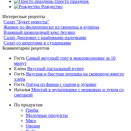
Просто праздник
Рождество
Интересные рецепты
Салат "Букет невесты"
Жаркое по филиппински из свинины и курицы
Влажный шоколадный кекс без яиц
Салат Дипломат с крабовыми палочками
Салат со шпротами и сухариками
Комментарии рецептов
Гость
Самый вкусный торт в микроволновке за 10
минут
Елена
Вкусный пасхальный кулич
Гость
Вкусная и быстрая лепешка на сковороде вместо
хлеба
Гость
Гнёзда из фарша с сыром в духовке
Наталья
Минтай в мультиварке с морковью и луком со
сметаной
По продуктам
Грибы
Молочные продукты
Мясо
Овощи