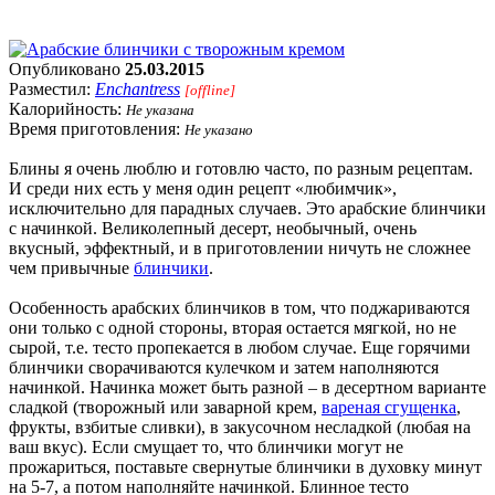
Опубликовано
25.03.2015
Разместил:
Enchantress
[offline]
Калорийность:
Не указана
Время приготовления:
Не указано
Блины я очень люблю и готовлю часто, по разным рецептам.
И среди них есть у меня один рецепт «любимчик»,
исключительно для парадных случаев. Это арабские блинчики
с начинкой. Великолепный десерт, необычный, очень
вкусный, эффектный, и в приготовлении ничуть не сложнее
чем привычные
блинчики
.
Особенность арабских блинчиков в том, что поджариваются
они только с одной стороны, вторая остается мягкой, но не
сырой, т.е. тесто пропекается в любом случае. Еще горячими
блинчики сворачиваются кулечком и затем наполняются
начинкой. Начинка может быть разной – в десертном варианте
сладкой (творожный или заварной крем,
вареная сгущенка
,
фрукты, взбитые сливки), в закусочном несладкой (любая на
ваш вкус). Если смущает то, что блинчики могут не
прожариться, поставьте свернутые блинчики в духовку минут
на 5-7, а потом наполняйте начинкой. Блинное тесто