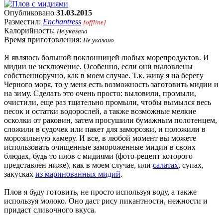
Опубликовано
31.03.2015
Разместил:
Enchantress
[offline]
Калорийность:
Не указана
Время приготовления:
Не указано
Я являюсь большой поклонницей любых морепродуктов. И
мидии не исключение. Особенно, если они выловлены
собственноручно, как в моем случае. Т.к. живу я на берегу
Черного моря, то у меня есть возможность заготовить мидии и
на зиму. Сделать это очень просто: выловили, промыли,
очистили, еще раз тщательно промыли, чтобы вымылся весь
песок и остатки водорослей, а также возможные мелкие
осколки от раковин, затем просушили бумажным полотенцем,
сложили в судочек или пакет для заморозки, и положили в
морозильную камеру. И все, в любой момент вы можете
использовать очищенные замороженные мидии в своих
блюдах, будь то плов с мидиями (фото-рецепт которого
представлен ниже), как в моем случае, или
салатах
, супах,
закусках
из маринованных мидий
.
Плов я буду готовить, не просто используя воду, а также
используя молоко. Оно даст рису пикантности, нежности и
придаст сливочного вкуса.