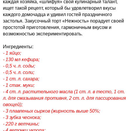
каждая хозяйка, «шлифуя» свой кулинарный талант,
ищет такой рецепт, который бы удовлетворил вкусы
каждого домочадца и удивил гостей праздничного
застолья. Закусочный торт «Нежность» порадует своей
простотой приготовления, гармоничным вкусом и
возможностью экспериментировать.
Ингредиенты:
- 1 яйцо;
- 130 мл кефира;
- 0,5 ч. л. соды;
- 0,5 ч. л. соли;
- 1 ст. л. сахара;
- 1 стак. муки;
- 4 ст. л. растительного масла (1 ст. л. в тесто, 1 ст.
л. для смазывания противня, 2 ст. л. для пассирования
овощей);
- 3 плавленых сырков (жирность выше 50%
;
- 3 зубка чеснока;
- 220 г ветчины;
- 4 веточки укропа;