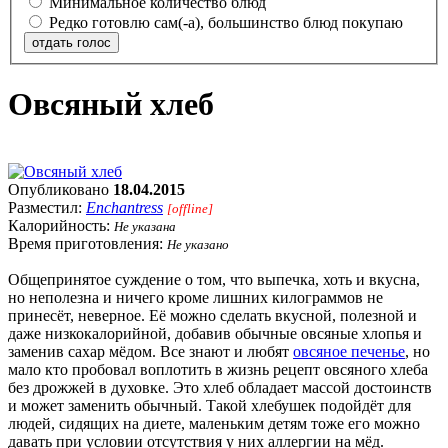
Минимальное количество блюд
Редко готовлю сам(-а), большинство блюд покупаю
отдать голос
Овсяный хлеб
Опубликовано
18.04.2015
Разместил:
Enchantress
[offline]
Калорийность:
Не указана
Время приготовления:
Не указано
Общепринятое суждение о том, что выпечка, хоть и вкусна,
но неполезна и ничего кроме лишних килограммов не
принесёт, неверное. Её можно сделать вкусной, полезной и
даже низкокалорийной, добавив обычные овсяные хлопья и
заменив сахар мёдом. Все знают и любят
овсяное печенье
, но
мало кто пробовал воплотить в жизнь рецепт овсяного хлеба
без дрожжей в духовке. Это хлеб обладает массой достоинств
и может заменить обычный. Такой хлебушек подойдёт для
людей, сидящих на диете, маленьким детям тоже его можно
давать при условии отсутствия у них аллергии на мёд.