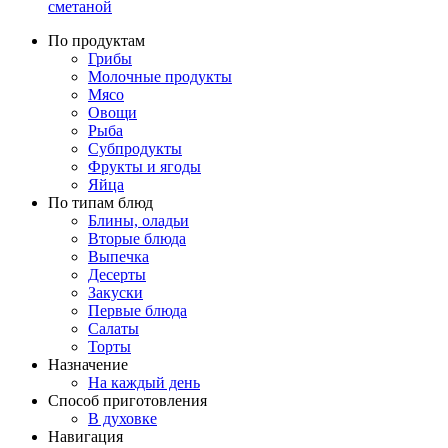
сметаной
По продуктам
Грибы
Молочные продукты
Мясо
Овощи
Рыба
Субпродукты
Фрукты и ягоды
Яйца
По типам блюд
Блины, оладьи
Вторые блюда
Выпечка
Десерты
Закуски
Первые блюда
Салаты
Торты
Назначение
На каждый день
Способ приготовления
В духовке
Навигация