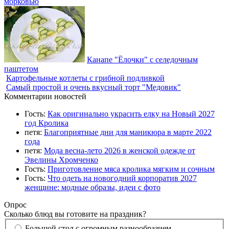
морковью
Канапе "Ёлочки" с селедочным
паштетом
Картофельные котлеты с грибной подливкой
Самый простой и очень вкусный торт "Медовик"
Комментарии новостей
Гость:
Как оригинально украсить елку на Новый 2027
год Кролика
петя:
Благоприятные дни для маникюра в марте 2022
года
петя:
Мода весна-лето 2026 в женской одежде от
Эвелины Хромченко
Гость:
Приготовление мяса кролика мягким и сочным
Гость:
Что одеть на новогодний корпоратив 2027
женщине: модные образы, идеи с фото
Опрос
Сколько блюд вы готовите на праздник?
Большой стол с огромным разнообразием