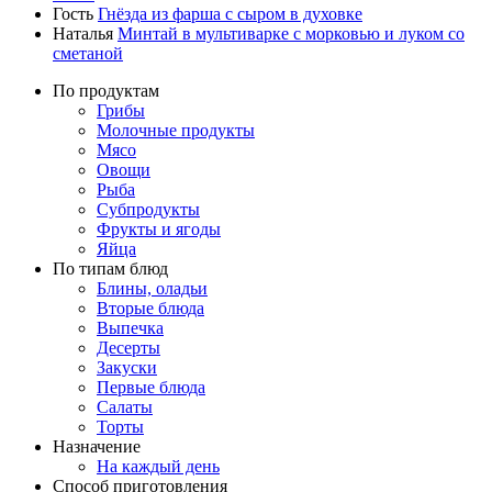
Гость
Гнёзда из фарша с сыром в духовке
Наталья
Минтай в мультиварке с морковью и луком со
сметаной
По продуктам
Грибы
Молочные продукты
Мясо
Овощи
Рыба
Субпродукты
Фрукты и ягоды
Яйца
По типам блюд
Блины, оладьи
Вторые блюда
Выпечка
Десерты
Закуски
Первые блюда
Салаты
Торты
Назначение
На каждый день
Способ приготовления