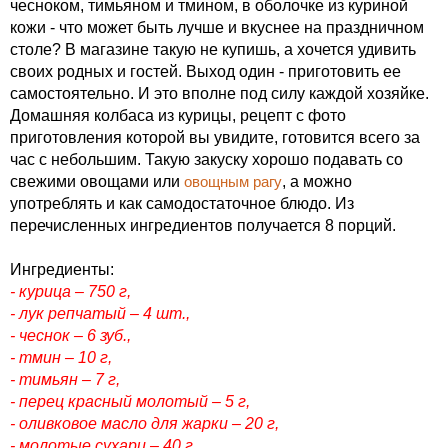
чесноком, тимьяном и тмином, в оболочке из куриной
кожи - что может быть лучше и вкуснее на праздничном
столе? В магазине такую не купишь, а хочется удивить
своих родных и гостей. Выход один - приготовить ее
самостоятельно. И это вполне под силу каждой хозяйке.
Домашняя колбаса из курицы, рецепт с фото
приготовления которой вы увидите, готовится всего за
час с небольшим. Такую закуску хорошо подавать со
свежими овощами или
овощным рагу
, а можно
употреблять и как самодостаточное блюдо. Из
перечисленных ингредиентов получается 8 порций.
Ингредиенты:
- курица – 750 г,
- лук репчатый – 4 шт.,
- чеснок – 6 зуб.,
- тмин – 10 г,
- тимьян – 7 г,
- перец красный молотый – 5 г,
- оливковое масло для жарки – 20 г,
- молотые сухари – 40 г,