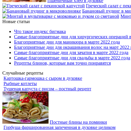
Пшеничный хлеб в духовке
Греческий салат с пе
Банановый пудинг в ми
Минт
Новые статьи
Что такое индекс бигмака
Самые благоприятные дни для хирургических операций в
Благоприятные дни для маникюра в марте 2022 года
Благоприятные дни для окрашивания волос на март 2022 
Самые благоприятные дни для зачатия в марте 2022 года
Самые благоприятные дни для свадьбы в марте 2022 года
Рецепты блинов, которые вам точно понравятся
Случайные рецепты
Картошка-гармошка с сыром в духовке
Рыбные котлеты
Тушеная капуста с рисом – постный рецепт
Постные блины на поминки
Горбуша фаршированная запеченная в духовке целиком