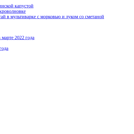
кинской капустой
кроволновке
ай в мультиварке с морковью и луком со сметаной
 марте 2022 года
года