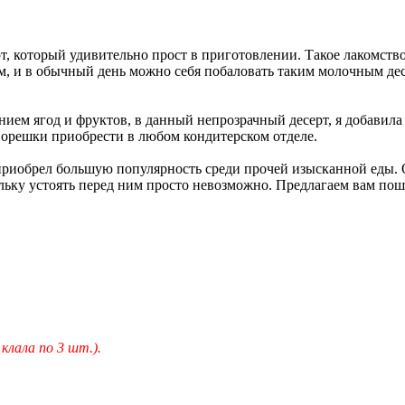
, который удивительно прост в приготовлении. Такое лакомство
м, и в обычный день можно себя побаловать таким молочным дес
ением ягод и фруктов, в данный непрозрачный десерт, я добавил
ие орешки приобрести в любом кондитерском отделе.
н приобрел большую популярность среди прочей изысканной еды.
льку устоять перед ним просто невозможно. Предлагаем вам по
клала по 3 шт.).