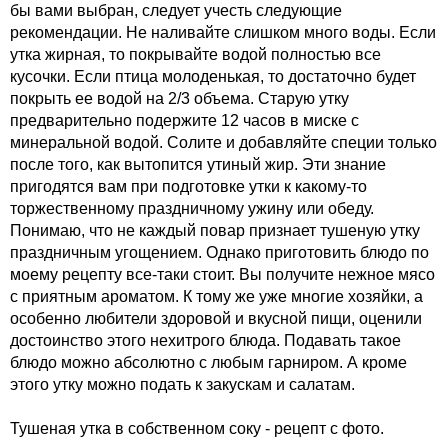
бы вами выбран, следует учесть следующие
рекомендации. Не наливайте слишком много воды. Если
утка жирная, то покрывайте водой полностью все
кусочки. Если птица молоденькая, то достаточно будет
покрыть ее водой на 2/3 объема. Старую утку
предварительно подержите 12 часов в миске с
минеральной водой. Солите и добавляйте специи только
после того, как вытопится утиный жир. Эти знание
пригодятся вам при подготовке утки к какому-то
торжественному праздничному ужину или обеду.
Понимаю, что не каждый повар признает тушеную утку
праздничным угощением. Однако приготовить блюдо по
моему рецепту все-таки стоит. Вы получите нежное мясо
с приятным ароматом. К тому же уже многие хозяйки, а
особенно любители здоровой и вкусной пищи, оценили
достоинство этого нехитрого блюда. Подавать такое
блюдо можно абсолютно с любым гарниром. А кроме
этого утку можно подать к закускам и салатам.
Тушеная утка в собственном соку - рецепт с фото.