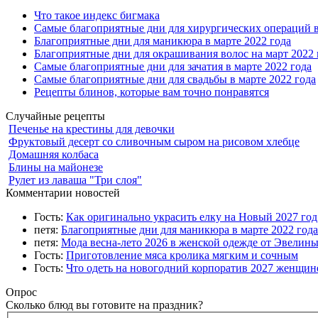
Что такое индекс бигмака
Самые благоприятные дни для хирургических операций в
Благоприятные дни для маникюра в марте 2022 года
Благоприятные дни для окрашивания волос на март 2022 
Самые благоприятные дни для зачатия в марте 2022 года
Самые благоприятные дни для свадьбы в марте 2022 года
Рецепты блинов, которые вам точно понравятся
Случайные рецепты
Печенье на крестины для девочки
Фруктовый десерт со сливочным сыром на рисовом хлебце
Домашняя колбаса
Блины на майонезе
Рулет из лаваша "Три слоя"
Комментарии новостей
Гость:
Как оригинально украсить елку на Новый 2027 го
петя:
Благоприятные дни для маникюра в марте 2022 года
петя:
Мода весна-лето 2026 в женской одежде от Эвелин
Гость:
Приготовление мяса кролика мягким и сочным
Гость:
Что одеть на новогодний корпоратив 2027 женщине
Опрос
Сколько блюд вы готовите на праздник?