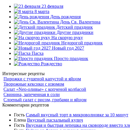
23 февраля
8 марта
День рождения
День Св. Валентина
Детский праздник
Другие праздники
На скорую руку
Недорогой праздник
Новый год 2027
Пасха
Просто праздник
Рождество
Интересные рецепты
Пирожки с тушеной капустой и яйцом
Творожные кексики с изюмом
Салат «Neo-оливье» с копченой колбасой
Свинина, запеченная в соли
Слоеный салат с рисом, грибами и яйцом
Комментарии рецептов
Гость
Самый вкусный торт в микроволновке за 10 минут
Елена
Вкусный пасхальный кулич
Гость
Вкусная и быстрая лепешка на сковороде вместо хл