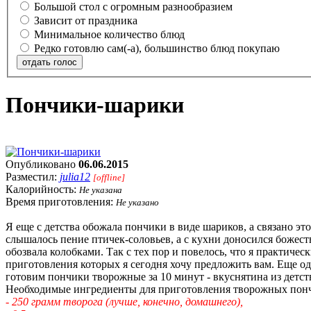
Большой стол с огромным разнообразием
Зависит от праздника
Минимальное количество блюд
Редко готовлю сам(-а), большинство блюд покупаю
отдать голос
Пончики-шарики
Опубликовано
06.06.2015
Разместил:
julia12
[offline]
Калорийность:
Не указана
Время приготовления:
Не указано
Я еще с детства обожала пончики в виде шариков, а связано это
слышалось пение птичек-соловьев, а с кухни доносился божест
обозвала колобками. Так с тех пор и повелось, что я практич
приготовления которых я сегодня хочу предложить вам. Еще о
готовим пончики творожные за 10 минут - вкуснятина из детст
Необходимые ингредиенты для приготовления творожных пон
- 250 грамм творога (лучше, конечно, домашнего),