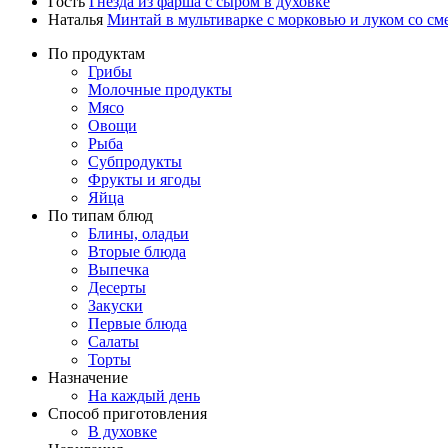
Гость
Гнёзда из фарша с сыром в духовке
Наталья
Минтай в мультиварке с морковью и луком со см
По продуктам
Грибы
Молочные продукты
Мясо
Овощи
Рыба
Субпродукты
Фрукты и ягоды
Яйца
По типам блюд
Блины, оладьи
Вторые блюда
Выпечка
Десерты
Закуски
Первые блюда
Салаты
Торты
Назначение
На каждый день
Способ приготовления
В духовке