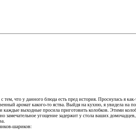
 с тем, что у данного блюда есть пред история. Проснулась я ка
венный аромат какого-то яства. Выйдя на кухню, я увидела на п
ески каждые выходные просила приготовить колобков. Этими кол
дно замечательное угощение задержит у стола ваших домочадцев
ва.
чиков-шариков: