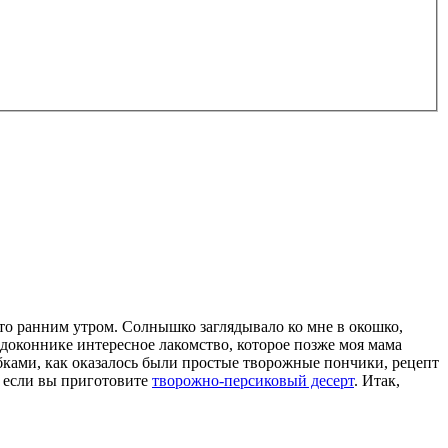
к-то ранним утром. Солнышко заглядывало ко мне в окошко,
одоконнике интересное лакомство, которое позже моя мама
обками, как оказалось были простые творожные пончики, рецепт
, если вы приготовите
творожно-персиковый десерт
. Итак,