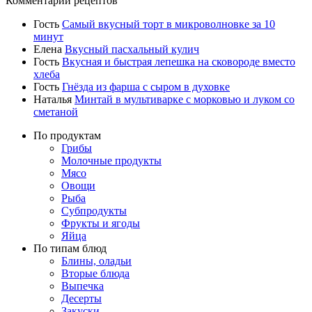
Комментарии рецептов
Гость
Самый вкусный торт в микроволновке за 10
минут
Елена
Вкусный пасхальный кулич
Гость
Вкусная и быстрая лепешка на сковороде вместо
хлеба
Гость
Гнёзда из фарша с сыром в духовке
Наталья
Минтай в мультиварке с морковью и луком со
сметаной
По продуктам
Грибы
Молочные продукты
Мясо
Овощи
Рыба
Субпродукты
Фрукты и ягоды
Яйца
По типам блюд
Блины, оладьи
Вторые блюда
Выпечка
Десерты
Закуски