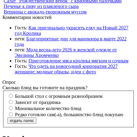
Салат "Рождественский венок" с крабовыми палочками
Печенье к пиву из плавленого сыра
Веррины с авокадо-творожным муссом
Комментарии новостей
Гость:
Как оригинально украсить елку на Новый 2027
год Кролика
петя:
Благоприятные дни для маникюра в марте 2022
года
петя:
Мода весна-лето 2026 в женской одежде от
Эвелины Хромченко
Гость:
Приготовление мяса кролика мягким и сочным
Гость:
Что одеть на новогодний корпоратив 2027
женщине: модные образы, идеи с фото
Опрос
Сколько блюд вы готовите на праздник?
Большой стол с огромным разнообразием
Зависит от праздника
Минимальное количество блюд
Редко готовлю сам(-а), большинство блюд покупаю
отдать голос