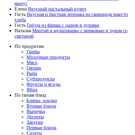
минут
Елена
Вкусный пасхальный кулич
Гость
Вкусная и быстрая лепешка на сковороде вместо
хлеба
Гость
Гнёзда из фарша с сыром в духовке
Наталья
Минтай в мультиварке с морковью и луком со
сметаной
По продуктам
Грибы
Молочные продукты
Мясо
Овощи
Рыба
Субпродукты
Фрукты и ягоды
Яйца
По типам блюд
Блины, оладьи
Вторые блюда
Выпечка
Десерты
Закуски
Первые блюда
Салаты