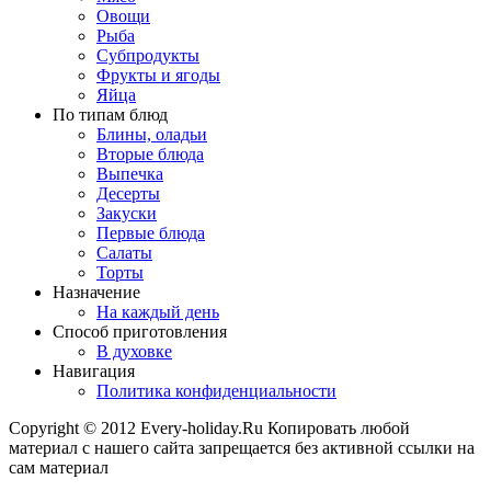
Овощи
Рыба
Субпродукты
Фрукты и ягоды
Яйца
По типам блюд
Блины, оладьи
Вторые блюда
Выпечка
Десерты
Закуски
Первые блюда
Салаты
Торты
Назначение
На каждый день
Способ приготовления
В духовке
Навигация
Политика конфиденциальности
Copyright © 2012 Every-holiday.Ru Копировать любой
материал с нашего сайта запрещается без активной ссылки на
сам материал