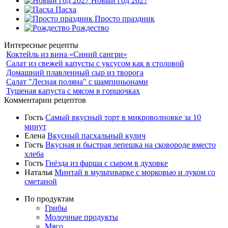
Новый год 2027
Пасха
Просто праздник
Рождество
Интересные рецепты
Коктейль из вина «Синий сангри»
Салат из свежей капусты с уксусом как в столовой
Домашний плавленный сыр из творога
Салат "Лесная поляна" с шампиньонами
Тушеная капуста с мясом в горшочках
Комментарии рецептов
Гость
Самый вкусный торт в микроволновке за 10
минут
Елена
Вкусный пасхальный кулич
Гость
Вкусная и быстрая лепешка на сковороде вместо
хлеба
Гость
Гнёзда из фарша с сыром в духовке
Наталья
Минтай в мультиварке с морковью и луком со
сметаной
По продуктам
Грибы
Молочные продукты
Мясо