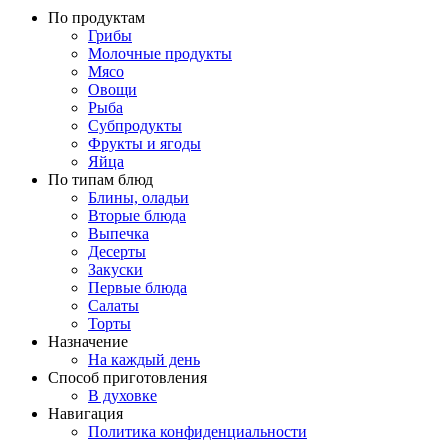
По продуктам
Грибы
Молочные продукты
Мясо
Овощи
Рыба
Субпродукты
Фрукты и ягоды
Яйца
По типам блюд
Блины, оладьи
Вторые блюда
Выпечка
Десерты
Закуски
Первые блюда
Салаты
Торты
Назначение
На каждый день
Способ приготовления
В духовке
Навигация
Политика конфиденциальности