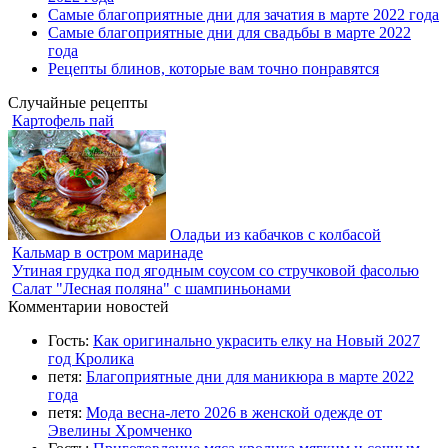
Самые благоприятные дни для зачатия в марте 2022 года
Самые благоприятные дни для свадьбы в марте 2022
года
Рецепты блинов, которые вам точно понравятся
Случайные рецепты
Картофель пай
Оладьи из кабачков с колбасой
Кальмар в остром маринаде
Утиная грудка под ягодным соусом со стручковой фасолью
Салат "Лесная поляна" с шампиньонами
Комментарии новостей
Гость:
Как оригинально украсить елку на Новый 2027
год Кролика
петя:
Благоприятные дни для маникюра в марте 2022
года
петя:
Мода весна-лето 2026 в женской одежде от
Эвелины Хромченко