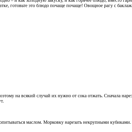
одно – и как холодную закуску, и как горячее блюдо, вместо гар
татке, готовьте это блюдо почаще почаще! Овощное рагу с бакла
оэтому на всякий случай их нужно от сока отжать. Сначала нар
т.
опитываться маслом. Морковку нарезать некрупными кубиками.