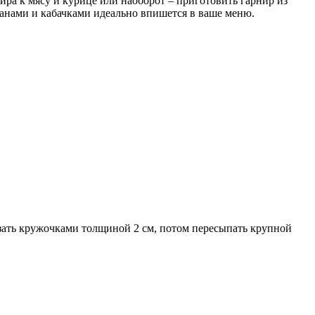
нира к мясу и курице или наоборот – приготовить гарнир из
жанами и кабачками идеально впишется в ваше меню.
езать кружочками толщиной 2 см, потом пересыпать крупной