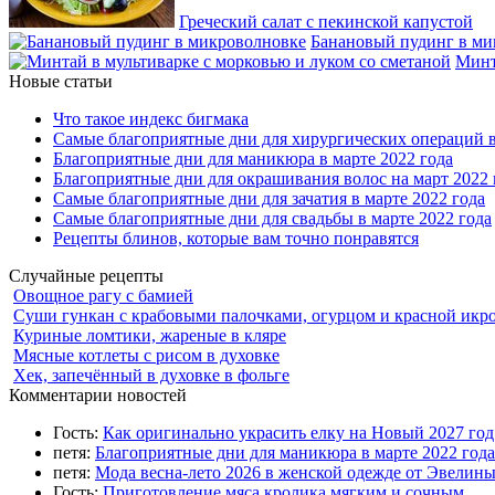
Греческий салат с пекинской капустой
Банановый пудинг в ми
Минт
Новые статьи
Что такое индекс бигмака
Самые благоприятные дни для хирургических операций в
Благоприятные дни для маникюра в марте 2022 года
Благоприятные дни для окрашивания волос на март 2022 
Самые благоприятные дни для зачатия в марте 2022 года
Самые благоприятные дни для свадьбы в марте 2022 года
Рецепты блинов, которые вам точно понравятся
Случайные рецепты
Овощное рагу с бамией
Суши гункан с крабовыми палочками, огурцом и красной икр
Куриные ломтики, жареные в кляре
Мясные котлеты с рисом в духовке
Хек, запечённый в духовке в фольге
Комментарии новостей
Гость:
Как оригинально украсить елку на Новый 2027 го
петя:
Благоприятные дни для маникюра в марте 2022 года
петя:
Мода весна-лето 2026 в женской одежде от Эвелин
Гость:
Приготовление мяса кролика мягким и сочным