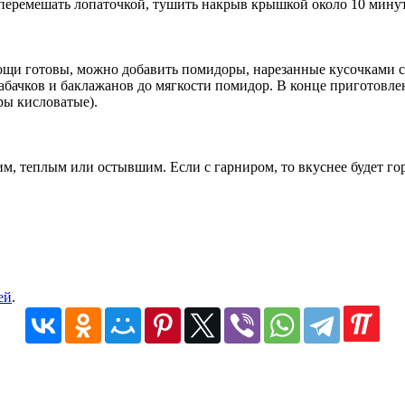
 перемешать лопаточкой, тушить накрыв крышкой около 10 мину
вощи готовы, можно добавить помидоры, нарезанные кусочками 
кабачков и баклажанов до мягкости помидор. В конце приготовл
ры кисловатые).
м, теплым или остывшим. Если с гарниром, то вкуснее будет гор
ей
.