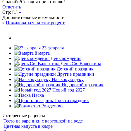
Спасибо!Сегодня приготовлю!
Ответить
Стр: [1]
»
Дополнительные возможности
»
Пожаловаться на этот рецепт
23 февраля
8 марта
День рождения
День Св. Валентина
Детский праздник
Другие праздники
На скорую руку
Недорогой праздник
Новый год 2027
Пасха
Просто праздник
Рождество
Интересные рецепты
Тесто на вареники с картошкой на воде
Цветная капуста в кляре