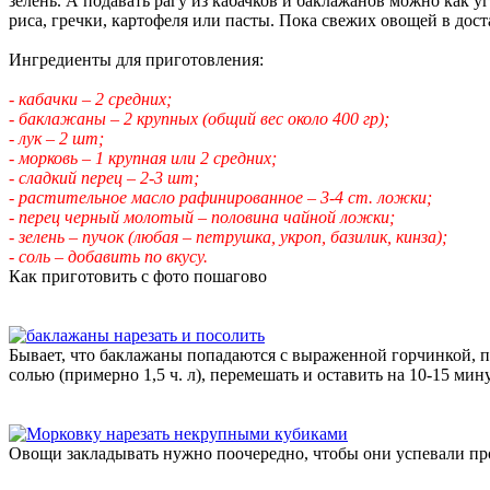
зелень. А подавать рагу из кабачков и баклажанов можно как уг
риса, гречки, картофеля или пасты. Пока свежих овощей в дос
Ингредиенты для приготовления:
- кабачки – 2 средних;
- баклажаны – 2 крупных (общий вес около 400 гр);
- лук – 2 шт;
- морковь – 1 крупная или 2 средних;
- сладкий перец – 2-3 шт;
- растительное масло рафинированное – 3-4 ст. ложки;
- перец черный молотый – половина чайной ложки;
- зелень – пучок (любая – петрушка, укроп, базилик, кинза);
- соль – добавить по вкусу.
Как приготовить с фото пошагово
Бывает, что баклажаны попадаются с выраженной горчинкой, п
солью (примерно 1,5 ч. л), перемешать и оставить на 10-15 мину
Овощи закладывать нужно поочередно, чтобы они успевали пр