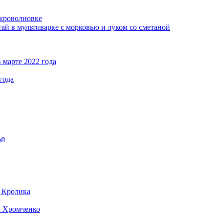
кроволновке
ай в мультиварке с морковью и луком со сметаной
 марте 2022 года
года
ой
д Кролика
ы Хромченко