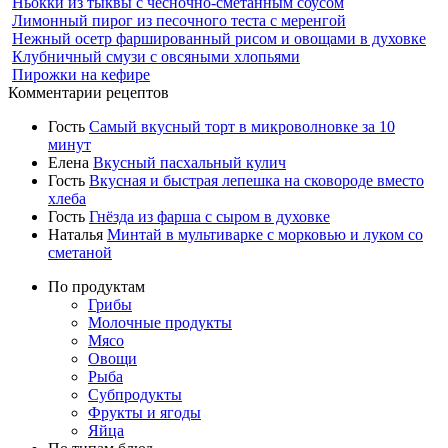
Ньокки из тыквы с чесночно-сметанным соусом
Лимонный пирог из песочного теста с меренгой
Нежный осетр фаршированный рисом и овощами в духовке
Клубничный смузи с овсяными хлопьями
Пирожки на кефире
Комментарии рецептов
Гость
Самый вкусный торт в микроволновке за 10
минут
Елена
Вкусный пасхальный кулич
Гость
Вкусная и быстрая лепешка на сковороде вместо
хлеба
Гость
Гнёзда из фарша с сыром в духовке
Наталья
Минтай в мультиварке с морковью и луком со
сметаной
По продуктам
Грибы
Молочные продукты
Мясо
Овощи
Рыба
Субпродукты
Фрукты и ягоды
Яйца