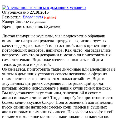
Опубликовано
27.10.2015
Разместил:
Enchantress
[offline]
Калорийность:
Не указана
Время приготовления:
Не указано
Листая гламурные журналы, мы неоднократно обращали
внимание на яркие кружочки цитрусовых, используемых в
качестве декора столовой или гостиной, или в презентации
потрясающих десертов, напитков. Как часто, мы задавались
вопросом, что это за декорации и можно ли приготовить их
самостоятельно. Ведь тоже хочется наполнить свой дом
теплом, уютом и красотой.
Оказывается, приготовить такие лимонные или апельсиновые
чипсы в домашних условиях совсем несложно, а сфера их
применения не ограничивается только дизайном. Ведь в
засушенных цитринах сохраняется потрясающий аромат,
который можно использовать в наших кулинарных изысках.
Вы представляете вкус свинины, запеченной в соусе с
апельсиновыми чипсами? Тогда попробуйте приготовить это
божественно вкусное блюдо. Подготовленный для запекания
кусок свинины натираем смесью соли, перцев и сушеных
апельсиновых и лимонных чипсов. Накрываем мясо фольгой
и ставим в холодное место для маринования на пару часов.