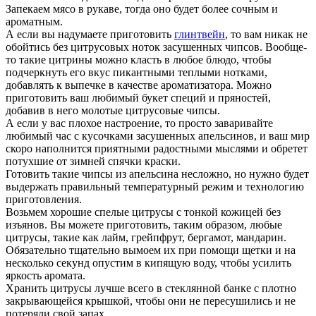
Запекаем мясо в рукаве, тогда оно будет более сочным и
ароматным.
А если вы надумаете приготовить
глинтвейн
, то вам никак не
обойтись без цитрусовых ноток засушенных чипсов. Вообще-
то такие цитрины можно класть в любое блюдо, чтобы
подчеркнуть его вкус пикантными теплыми нотками,
добавлять к выпечке в качестве ароматизатора. Можно
приготовить ваш любимый букет специй и пряностей,
добавив в него молотые цитрусовые чипсы.
А если у вас плохое настроение, то просто заваривайте
любимый час с кусочками засушенных апельсинов, и ваш мир
скоро наполнится приятными радостными мыслями и обретет
потухшие от зимней спячки краски.
Готовить такие чипсы из апельсина несложно, но нужно будет
выдержать правильный температурный режим и технологию
приготовления.
Возьмем хорошие спелые цитрусы с тонкой кожицей без
изъянов. Вы можете приготовить, таким образом, любые
цитрусы, такие как лайм, грейпфрут, бергамот, мандарин.
Обязательно тщательно вымоем их при помощи щетки и на
несколько секунд опустим в кипящую воду, чтобы усилить
яркость аромата.
Хранить цитрусы лучше всего в стеклянной банке с плотно
закрывающейся крышкой, чтобы они не пересушились и не
потеряли свой запах.