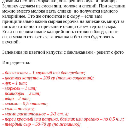
добавим немного морковки, обжаренного лука и помидор.
Заливку сделаем из смеси яиц, молока и специй. При желании
можно вместо молока взять сливки, но получится намного
калорийнее. Это же относится и к сыру – если вам
принципиально важна сырная корочка на запеканке, минут за
пять до готовности присыпьте овощи слоем тертого сыра.
Если на первом плане калорийность готового блюда, то от
сыра можно отказаться, запеканка и без него будет очень
вкусной.
Запеканка из цветной капусты с баклажанами - рецепт с фото
Ингредиенты:
- баклажаны – 1 крупный или два средних;
- цветная капуста – 200 гр (только соцветия);
- лук – 1 шт;
- морковь – 1 шт;
- помидоры – 2 шт;
- яйцо – 2 шт;
- молоко – 0,5 стакана;
- соль – по вкусу;
- масло растительное – 2-3 ст. л;
- перец красный или паприка, базилик или орегано – по 0,5 ч. л;
- твердый сыр – 50-70 гр (по желанию);