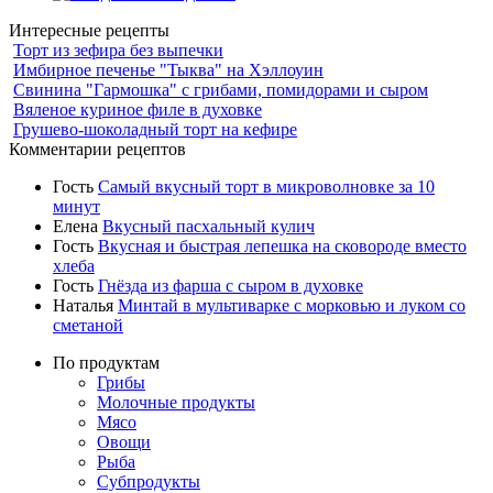
Интересные рецепты
Торт из зефира без выпечки
Имбирное печенье "Тыква" на Хэллоуин
Свинина "Гармошка" с грибами, помидорами и сыром
Вяленое куриное филе в духовке
Грушево-шоколадный торт на кефире
Комментарии рецептов
Гость
Самый вкусный торт в микроволновке за 10
минут
Елена
Вкусный пасхальный кулич
Гость
Вкусная и быстрая лепешка на сковороде вместо
хлеба
Гость
Гнёзда из фарша с сыром в духовке
Наталья
Минтай в мультиварке с морковью и луком со
сметаной
По продуктам
Грибы
Молочные продукты
Мясо
Овощи
Рыба
Субпродукты