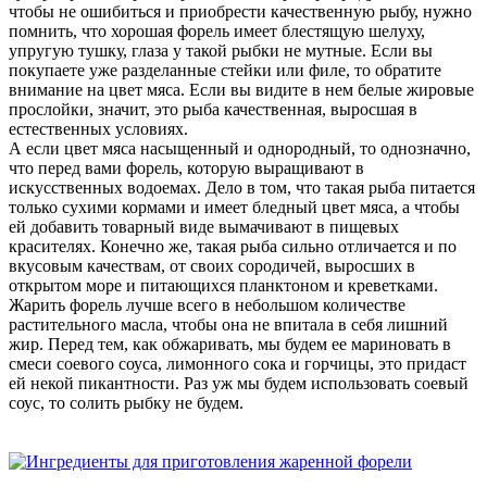
чтобы не ошибиться и приобрести качественную рыбу, нужно
помнить, что хорошая форель имеет блестящую шелуху,
упругую тушку, глаза у такой рыбки не мутные. Если вы
покупаете уже разделанные стейки или филе, то обратите
внимание на цвет мяса. Если вы видите в нем белые жировые
прослойки, значит, это рыба качественная, выросшая в
естественных условиях.
А если цвет мяса насыщенный и однородный, то однозначно,
что перед вами форель, которую выращивают в
искусственных водоемах. Дело в том, что такая рыба питается
только сухими кормами и имеет бледный цвет мяса, а чтобы
ей добавить товарный виде вымачивают в пищевых
красителях. Конечно же, такая рыба сильно отличается и по
вкусовым качествам, от своих сородичей, выросших в
открытом море и питающихся планктоном и креветками.
Жарить форель лучше всего в небольшом количестве
растительного масла, чтобы она не впитала в себя лишний
жир. Перед тем, как обжаривать, мы будем ее мариновать в
смеси соевого соуса, лимонного сока и горчицы, это придаст
ей некой пикантности. Раз уж мы будем использовать соевый
соус, то солить рыбку не будем.