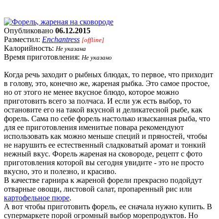
Опубликовано
06.12.2015
Разместил:
Enchantress
[offline]
Калорийность:
Не указана
Время приготовления:
Не указано
Когда речь заходит о рыбных блюдах, то первое, что приходит
в голову, это, конечно же, жареная рыбка. Это самое простое,
но от этого не менее вкусное блюдо, которое можно
приготовить всего за полчаса. И если уж есть выбор, то
остановите его на такой вкусной и деликатесной рыбе, как
форель. Сама по себе форель настолько изысканная рыба, что
для ее приготовления именитые повара рекомендуют
использовать как можно меньше специй и пряностей, чтобы
не нарушить ее естественный сладковатый аромат и тонкий
нежный вкус. Форель жареная на сковороде, рецепт с фото
приготовления которой вы сегодня увидите - это не просто
вкусно, это и полезно, и красиво.
В качестве гарнира к жареной форели прекрасно подойдут
отварные овощи, листовой салат, пропаренный рис или
картофельное пюре
.
А вот чтобы приготовить форель, ее сначала нужно купить. В
супермаркете порой огромный выбор морепродуктов. Но