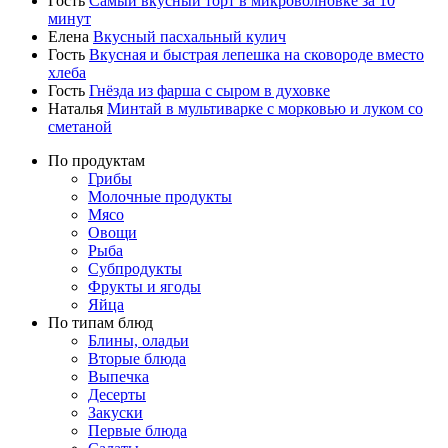
Гость
Самый вкусный торт в микроволновке за 10
минут
Елена
Вкусный пасхальный кулич
Гость
Вкусная и быстрая лепешка на сковороде вместо
хлеба
Гость
Гнёзда из фарша с сыром в духовке
Наталья
Минтай в мультиварке с морковью и луком со
сметаной
По продуктам
Грибы
Молочные продукты
Мясо
Овощи
Рыба
Субпродукты
Фрукты и ягоды
Яйца
По типам блюд
Блины, оладьи
Вторые блюда
Выпечка
Десерты
Закуски
Первые блюда