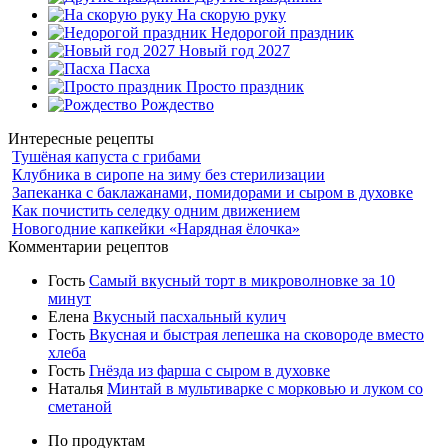
На скорую руку
Недорогой праздник
Новый год 2027
Пасха
Просто праздник
Рождество
Интересные рецепты
Тушёная капуста с грибами
Клубника в сиропе на зиму без стерилизации
Запеканка с баклажанами, помидорами и сыром в духовке
Как почистить селедку одним движением
Новогодние капкейки «Нарядная ёлочка»
Комментарии рецептов
Гость
Самый вкусный торт в микроволновке за 10
минут
Елена
Вкусный пасхальный кулич
Гость
Вкусная и быстрая лепешка на сковороде вместо
хлеба
Гость
Гнёзда из фарша с сыром в духовке
Наталья
Минтай в мультиварке с морковью и луком со
сметаной
По продуктам