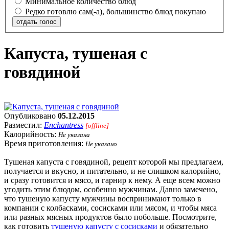
Минимальное количество блюд
Редко готовлю сам(-а), большинство блюд покупаю
отдать голос
Капуста, тушеная с
говядиной
Опубликовано
05.12.2015
Разместил:
Enchantress
[offline]
Калорийность:
Не указана
Время приготовления:
Не указано
Тушеная капуста с говядиной, рецепт которой мы предлагаем,
получается и вкусно, и питательно, и не слишком калорийно,
и сразу готовится и мясо, и гарнир к нему. А еще всем можно
угодить этим блюдом, особенно мужчинам. Давно замечено,
что тушеную капусту мужчины воспринимают только в
компании с колбасками, сосисками или мясом, и чтобы мяса
или разных мясных продуктов было побольше. Посмотрите,
как готовить
тушеную капусту с сосисками
и обязательно