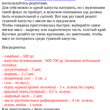
воспользуйтесь рецептами.
Для себя можно и одной капусты натушить, но с мужчинами
такой фокус не пройдет, в мужском понимании еда должна
быть основательной и сытной. Вот как раз такой рецепт
тушеной капусты с мясом мы и предлагаем.
Чтобы говядина приготовилась быстрее, выбирайте самое
мягкое мясо – вырезку или надпочечную часть, толстый край.
Кусочки делайте не очень крупными, но заметными, чтобы
мясо не потерялось среди тушеной капусты.
Ингредиенты:
- говядина – 500 гр;
- капуста белокочанная – 600-700 гр. (половина небольшой
головки);
- лук репчатый – 3 шт;
- морковь – 1-2 шт;
- томатный соус – 3 ст. л;
- соль – по вкусу;
- перец черный крупно молотый – 1 ч. ложка без горки;
- красный перец (острый) – 0,5 ч. ложки;
- лавровый лист – 2 шт;
- масло растительное рафинированное – 4 ст. ложки;
- зелень любая – 1 пучок.
Как приготовить с фото пошагово