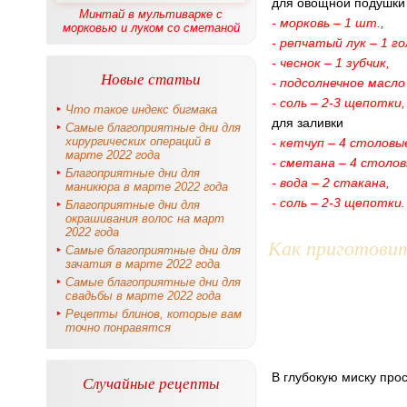
для овощной подушки
Минтай в мультиварке с
- морковь – 1 шт.,
морковью и луком со сметаной
- репчатый лук – 1 го
- чеснок – 1 зубчик,
Новые статьи
- подсолнечное масло
- соль – 2-3 щепотки,
Что такое индекс бигмака
для заливки
Самые благоприятные дни для
хирургических операций в
- кетчуп – 4 столовы
марте 2022 года
- сметана – 4 столов
Благоприятные дни для
- вода – 2 стакана,
маникюра в марте 2022 года
- соль – 2-3 щепотки.
Благоприятные дни для
окрашивания волос на март
2022 года
Как приготови
Самые благоприятные дни для
зачатия в марте 2022 года
Самые благоприятные дни для
свадьбы в марте 2022 года
Рецепты блинов, которые вам
точно понравятся
В глубокую миску про
Случайные рецепты