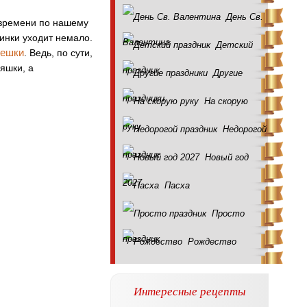
День Св.
 времени по нашему
инки уходит немало.
Валентина
Детский
мешки
. Ведь, по сути,
ляшки, а
праздник
Другие
праздники
На скорую
руку
Недорогой
праздник
Новый год
2027
Пасха
Просто
праздник
Рождество
Интересные рецепты