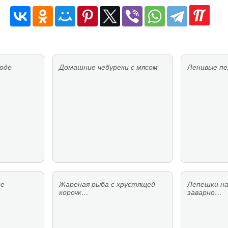
роде
Домашние чебуреки с мясом
Ленивые п
де
Жареная рыба с хрустящей
Лепешки на
корочк…
заварно…