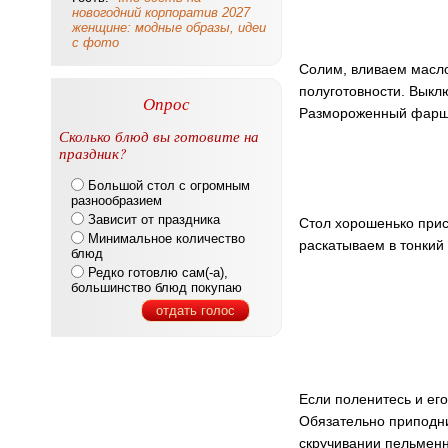
новогодний корпоратив 2027
женщине: модные образы, идеи
с фото
Солим, вливаем масло
полуготовности. Выкл
Опрос
Размороженный фарш 
Сколько блюд вы готовите на
праздник?
Большой стол с огромным
разнообразием
Зависит от праздника
Стол хорошенько прис
Минимальное количество
раскатываем в тонкий 
блюд
Редко готовлю сам(-а),
большинство блюд покупаю
отдать голос
Если поленитесь и его
Обязательно приподним
скручивании пельменно