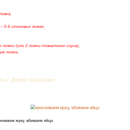
ловка,
 – 5-6 столовых ложек,
е ложки (или 2 ложки томатного соуса),
ые ложки,
ть с фото пошагово
сеиваем муку, вбиваем яйцо.