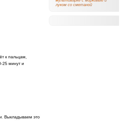
мультиварке с морковью и
луком со сметаной
ёт к пальцам,
0-25 минут и
и. Выкладываем это