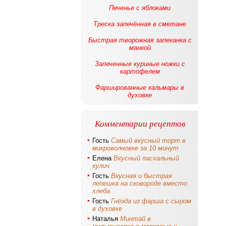
Печенье с яблоками
Треска запечённая в сметане
Быстрая творожная запеканка с
манкой
Запеченные куриные ножки с
картофелем
Фаршированные кальмары в
духовке
Комментарии рецептов
Гость
Самый вкусный торт в
микроволновке за 10 минут
Елена
Вкусный пасхальный
кулич
Гость
Вкусная и быстрая
лепешка на сковороде вместо
хлеба
Гость
Гнёзда из фарша с сыром
в духовке
Наталья
Минтай в