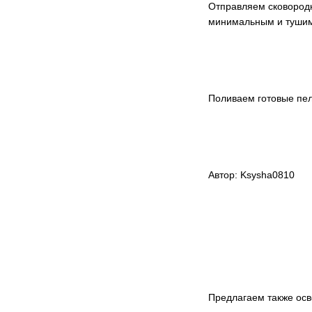
Отправляем сковородк
минимальным и тушим б
Поливаем готовые пел
Автор: Ksysha0810
Предлагаем также ос