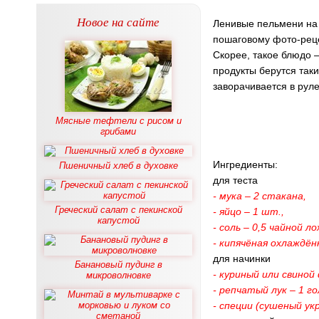
Новое на сайте
Ленивые пельмени на 
пошаговому фото-реце
Скорее, такое блюдо –
продукты берутся таки
заворачивается в руле
Мясные тефтели с рисом и
грибами
Ингредиенты:
Пшеничный хлеб в духовке
для теста
- мука – 2 стакана,
Греческий салат с пекинской
- яйцо – 1 шт.,
капустой
- соль – 0,5 чайной ло
- кипячёная охлаждён
для начинки
Банановый пудинг в
- куриный или свиной
микроволновке
- репчатый лук – 1 го
- специи (сушеный укр