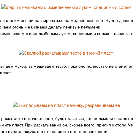
 и ставим овощи пассироваться на медленном огне. Нужно довест
ючаем огонь и начинаем делать ленивые пельмени.
смешиваем с измельчённым луком, специями и солью – начинка г
ыпаем мукой, вымешиваем тесто, пока оно полностью не станет э
пласт.
 раскатаете некачественно, будет казаться, что пельмени состоят то
ите пласт. При раскатывании он, скорее всего, прилип к столу. Ч
го рулета, аккуратно отсоедините его от поверхности.