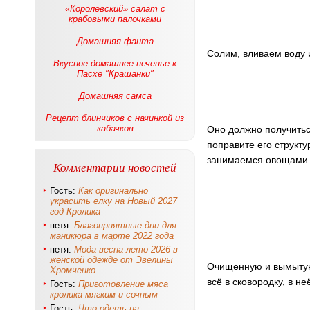
«Королевский» салат с
крабовыми палочками
Домашняя фанта
Солим, вливаем воду 
Вкусное домашнее печенье к
Пасхе "Крашанки"
Домашняя самса
Рецепт блинчиков с начинкой из
кабачков
Оно должно получитьс
поправите его структу
занимаемся овощами 
Комментарии новостей
Гость:
Как оригинально
украсить елку на Новый 2027
год Кролика
петя:
Благоприятные дни для
маникюра в марте 2022 года
петя:
Мода весна-лето 2026 в
женской одежде от Эвелины
Очищенную и вымытую 
Хромченко
всё в сковородку, в н
Гость:
Приготовление мяса
кролика мягким и сочным
Гость:
Что одеть на