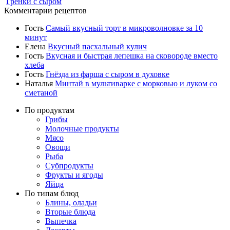
Гренки с сыром
Комментарии рецептов
Гость
Самый вкусный торт в микроволновке за 10
минут
Елена
Вкусный пасхальный кулич
Гость
Вкусная и быстрая лепешка на сковороде вместо
хлеба
Гость
Гнёзда из фарша с сыром в духовке
Наталья
Минтай в мультиварке с морковью и луком со
сметаной
По продуктам
Грибы
Молочные продукты
Мясо
Овощи
Рыба
Субпродукты
Фрукты и ягоды
Яйца
По типам блюд
Блины, оладьи
Вторые блюда
Выпечка