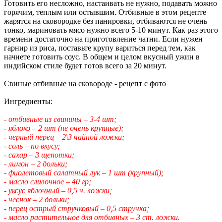
Готовить его несложно, настаивать не нужно, подавать можно
горячим, теплым или остывшим. Отбивные в этом рецепте
жарятся на сковородке без панировки, отбиваются не очень
тонко, мариновать мясо нужно всего 5-10 минут. Как раз этого
времени достаточно на приготовление чатни. Если нужен
гарнир из риса, поставьте крупу вариться перед тем, как
начнете готовить соус. В общем и целом вкусный ужин в
индийском стиле будет готов всего за 20 минут.
Свиные отбивные на сковороде - рецепт с фото
Ингредиенты:
- отбивные из свинины – 3-4 шт;
- яблоко – 2 шт (не очень крупные);
- черный перец – 2\3 чайной ложки;
- соль – по вкусу;
- сахар – 3 щепотки;
- лимон – 2 дольки;
- фиолетовый салатный лук – 1 шт (крупный);
- масло сливочное – 40 гр;
- уксус яблочный – 0,5 ч. ложки;
- чеснок – 2 дольки;
- перец острый стручковый – 0,5 стручка;
- масло растительное для отбивных – 3 ст. ложки.