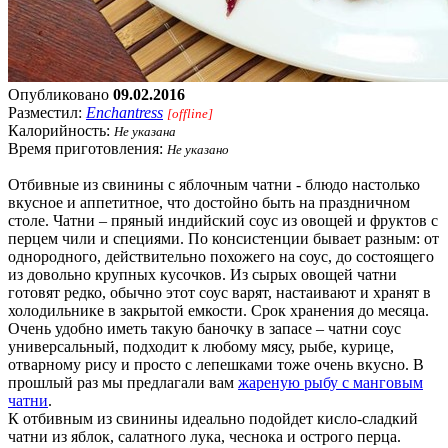
Опубликовано
09.02.2016
Разместил:
Enchantress
[offline]
Калорийность:
Не указана
Время приготовления:
Не указано
Отбивные из свинины с яблочным чатни - блюдо настолько
вкусное и аппетитное, что достойно быть на праздничном
столе. Чатни – пряный индийский соус из овощей и фруктов с
перцем чили и специями. По консистенции бывает разным: от
однородного, действительно похожего на соус, до состоящего
из довольно крупных кусочков. Из сырых овощей чатни
готовят редко, обычно этот соус варят, настаивают и хранят в
холодильнике в закрытой емкости. Срок хранения до месяца.
Очень удобно иметь такую баночку в запасе – чатни соус
универсальный, подходит к любому мясу, рыбе, курице,
отварному рису и просто с лепешками тоже очень вкусно. В
прошлый раз мы предлагали вам
жареную рыбу с манговым
чатни
.
К отбивным из свинины идеально подойдет кисло-сладкий
чатни из яблок, салатного лука, чеснока и острого перца.