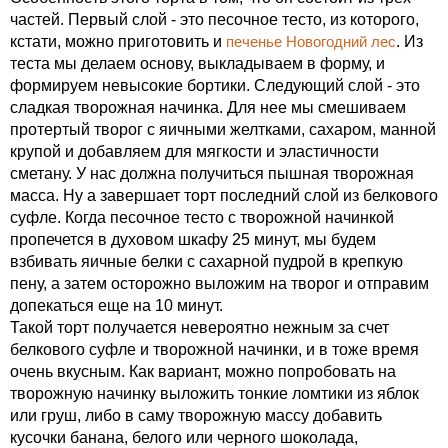
частей. Первый слой - это песочное тесто, из которого,
кстати, можно приготовить и
печенье Новогодний лес
. Из
теста мы делаем основу, выкладываем в форму, и
формируем невысокие бортики. Следующий слой - это
сладкая творожная начинка. Для нее мы смешиваем
протертый творог с яичными желтками, сахаром, манной
крупой и добавляем для мягкости и эластичности
сметану. У нас должна получиться пышная творожная
масса. Ну а завершает торт последний слой из белкового
суфле. Когда песочное тесто с творожной начинкой
пропечется в духовом шкафу 25 минут, мы будем
взбивать яичные белки с сахарной пудрой в крепкую
пену, а затем осторожно выложим на творог и отправим
допекаться еще на 10 минут.
Такой торт получается невероятно нежным за счет
белкового суфле и творожной начинки, и в тоже время
очень вкусным. Как вариант, можно попробовать на
творожную начинку выложить тонкие ломтики из яблок
или груш, либо в саму творожную массу добавить
кусочки банана, белого или черного шоколада,