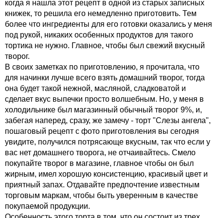
когда я нашла этот рецепт в одной из старых записных
книжек, то решила его немедленно приготовить. Тем
более что ингредиенты для его готовки оказались у меня
под рукой, никаких особенных продуктов для такого
тортика не нужно. Главное, чтобы был свежий вкусный
творог.
В своих заметках по приготовлению, я прочитала, что
для начинки лучше всего взять домашний творог, тогда
она будет такой нежной, масляной, сладковатой и
сделает вкус выпечки просто волшебным. Но, у меня в
холодильнике был магазинный обычный творог 9%, и,
забегая наперед, сразу, же замечу - торт "Слезы ангела",
пошаговый рецепт с фото приготовления вы сегодня
увидите, получился потрясающе вкусным, так что если у
вас нет домашнего творога, не отчаивайтесь. Смело
покупайте творог в магазине, главное чтобы он был
жирным, имел хорошую консистенцию, красивый цвет и
приятный запах. Отдавайте предпочтение известным
торговым маркам, чтобы быть уверенным в качестве
покупаемой продукции.
Особенность этого торта в том, что он состоит из трех