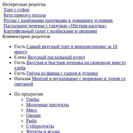
Интересные рецепты
Торт с суфле
Кета пряного посола
Роллы с крабовыми палочками в домашних условиях
Пасхальное печенье с глазурью «Пёстрая наседка»
Картофельный салат с колбасками и овощами
Комментарии рецептов
Гость
Самый вкусный торт в микроволновке за 10
минут
Елена
Вкусный пасхальный кулич
Гость
Вкусная и быстрая лепешка на сковороде вместо
хлеба
Гость
Гнёзда из фарша с сыром в духовке
Наталья
Минтай в мультиварке с морковью и луком со
сметаной
По продуктам
Грибы
Молочные продукты
Мясо
Овощи
Рыба
Субпродукты
Фрукты и ягоды