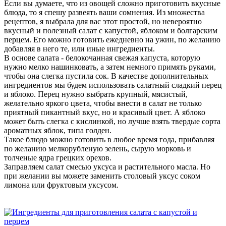
Если вы думаете, что из овощей сложно приготовить вкусные
блюда, то я спешу развеять ваши сомнения. Из множества
рецептов, я выбрала для вас этот простой, но невероятно
вкусный и полезный салат с капустой, яблоком и болгарским
перцем. Его можно готовить ежедневно на ужин, по желанию
добавляя в него те, или иные ингредиенты.
В основе салата - белокочанная свежая капуста, которую
нужно мелко нашинковать, а затем немного примять руками,
чтобы она слегка пустила сок. В качестве дополнительных
ингредиентов мы будем использовать салатный сладкий перец
и яблоко. Перец нужно выбрать крупный, мясистый,
желательно яркого цвета, чтобы внести в салат не только
приятный пикантный вкус, но и красивый цвет. А яблоко
может быть слегка с кислинкой, но лучше взять твердые сорта
ароматных яблок, типа голден.
Такое блюдо можно готовить в любое время года, прибавляя
по желанию мелкорубленую зелень, сырую морковь и
толченые ядра грецких орехов.
Заправляем салат смесью уксуса и растительного масла. Но
при желании вы можете заменить столовый уксус соком
лимона или фруктовым уксусом.