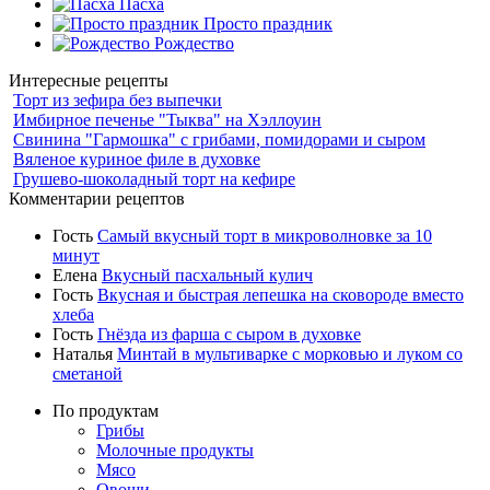
Пасха
Просто праздник
Рождество
Интересные рецепты
Торт из зефира без выпечки
Имбирное печенье "Тыква" на Хэллоуин
Свинина "Гармошка" с грибами, помидорами и сыром
Вяленое куриное филе в духовке
Грушево-шоколадный торт на кефире
Комментарии рецептов
Гость
Самый вкусный торт в микроволновке за 10
минут
Елена
Вкусный пасхальный кулич
Гость
Вкусная и быстрая лепешка на сковороде вместо
хлеба
Гость
Гнёзда из фарша с сыром в духовке
Наталья
Минтай в мультиварке с морковью и луком со
сметаной
По продуктам
Грибы
Молочные продукты
Мясо
Овощи