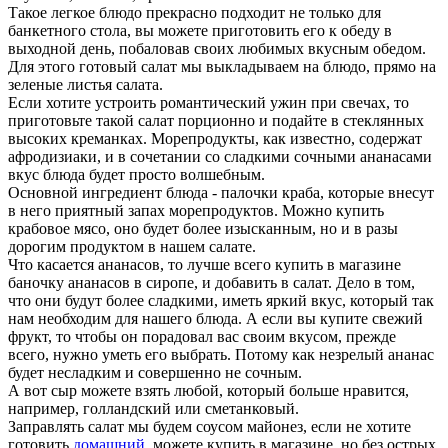
Такое легкое блюдо прекрасно подходит не только для
банкетного стола, вы можете приготовить его к обеду в
выходной день, побаловав своих любимых вкусным обедом.
Для этого готовый салат мы выкладываем на блюдо, прямо на
зеленые листья салата.
Если хотите устроить романтический ужин при свечах, то
приготовьте такой салат порционно и подайте в стеклянных
высоких креманках. Морепродукты, как известно, содержат
афродизиаки, и в сочетании со сладкими сочными ананасами
вкус блюда будет просто волшебным.
Основной ингредиент блюда - палочки краба, которые внесут
в него приятный запах морепродуктов. Можно купить
крабовое мясо, оно будет более изысканным, но и в разы
дорогим продуктом в нашем салате.
Что касается ананасов, то лучше всего купить в магазине
баночку ананасов в сиропе, и добавить в салат. Дело в том,
что они будут более сладкими, иметь яркий вкус, который так
нам необходим для нашего блюда. А если вы купите свежий
фрукт, то чтобы он порадовал вас своим вкусом, прежде
всего, нужно уметь его выбрать. Потому как незрелый ананас
будет несладким и совершенно не сочным.
А вот сыр можете взять любой, который больше нравится,
например, голландский или сметанковый.
Заправлять салат мы будем соусом майонез, если не хотите
готовить
домашний
, можете купить в магазине, но без острых