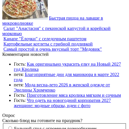
Быстрая пицца на лаваше в
микроволновке
Салат "Анастасия" с пекинской капустой и корейской
морковью
Канапе "Ёлочки" с селедочным паштетом
Картофельные котлеты с грибной подливкой
Самый простой и очень вкусный торт "Медовик"
Комментарии новостей
Гость:
Как оригинально украсить елку на Новый 2027
год Кролика
петя:
Благоприятные дни для маникюра в марте 2022
года
петя:
Мода весна-лето 2026 в женской одежде от
Эвелины Хромченко
Гость:
Приготовление мяса кролика мягким и сочным
Гость:
Что одеть на новогодний корпоратив 2027
женщине: модные образы, идеи с фото
Опрос
Сколько блюд вы готовите на праздник?
Большой стол с огромным разнообразием