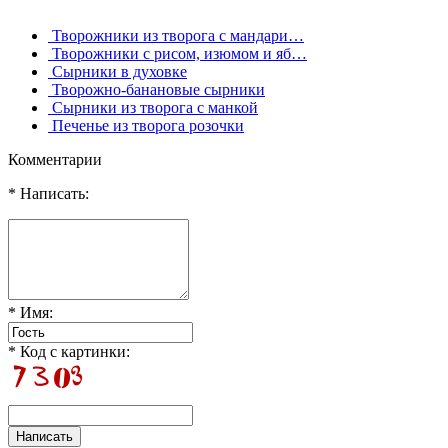
Творожники из творога с мандари…
Творожники с рисом, изюмом и яб…
Сырники в духовке
Творожно-банановые сырники
Сырники из творога с манкой
Печенье из творога розочки
Комментарии
* Написать:
* Имя:
* Код с картинки: