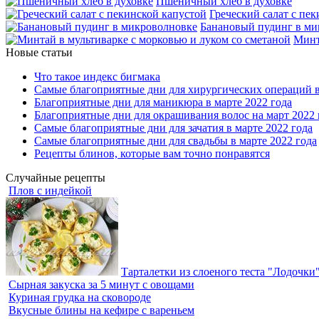
Пшеничный хлеб в духовке
Греческий салат с пе
Банановый пудинг в ми
Минт
Новые статьи
Что такое индекс бигмака
Самые благоприятные дни для хирургических операций в
Благоприятные дни для маникюра в марте 2022 года
Благоприятные дни для окрашивания волос на март 2022 
Самые благоприятные дни для зачатия в марте 2022 года
Самые благоприятные дни для свадьбы в марте 2022 года
Рецепты блинов, которые вам точно понравятся
Случайные рецепты
Плов с индейкой
Тарталетки из слоеного теста "Лодочки
Сырная закуска за 5 минут с овощами
Куриная грудка на сковороде
Вкусные блины на кефире с вареньем