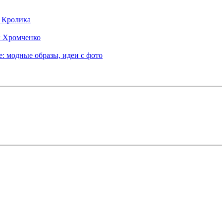
д Кролика
ы Хромченко
: модные образы, идеи с фото