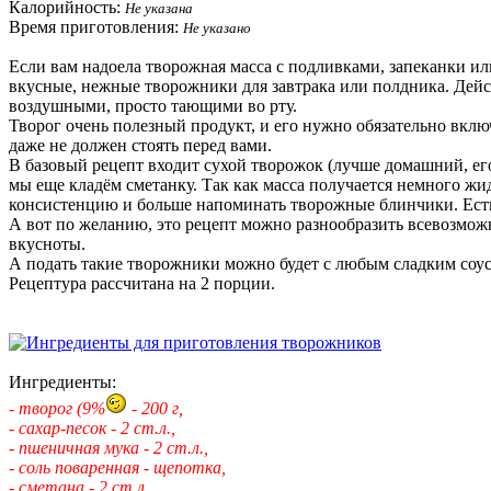
Калорийность:
Не указана
Время приготовления:
Не указано
Если вам надоела творожная масса с подливками, запеканки ил
вкусные, нежные творожники для завтрака или полдника. Дейс
воздушными, просто тающими во рту.
Творог очень полезный продукт, и его нужно обязательно включ
даже не должен стоять перед вами.
В базовый рецепт входит сухой творожок (лучше домашний, его
мы еще кладём сметанку. Так как масса получается немного жи
консистенцию и больше напоминать творожные блинчики. Ест
А вот по желанию, это рецепт можно разнообразить всевозмож
вкусноты.
А подать такие творожники можно будет с любым сладким соус
Рецептура рассчитана на 2 порции.
Ингредиенты:
- творог (9%
- 200 г,
- сахар-песок - 2 ст.л.,
- пшеничная мука - 2 ст.л.,
- соль поваренная - щепотка,
- сметана - 2 ст.л.,