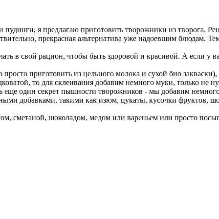
и пудинги, я предлагаю приготовить творожники из творога. Рец
твительно, прекрасная альтернатива уже надоевшим блюдам. Тем
ать в свой рацион, чтобы быть здоровой и красивой. А если у ва
 просто приготовить из цельного молока и сухой био закваски),
дковатой, то для склеивания добавим немного муки, только не 
ь еще один секрет пышности творожников - мы добавим немног
ными добавками, такими как изюм, цукаты, кусочки фруктов, шо
ом, сметаной, шоколадом, медом или вареньем или просто посы