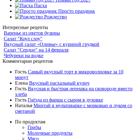
Пасха
Просто праздник
Рождество
Интересные рецепты
Варенье из цветов бузины
Салат "Коул слоу"
Вкусный салат «Оливье» с куриной грудкой
Салат "Сердце" на 14 февраля
Чебуреки на водке
Комментарии рецептов
Гость
Самый вкусный торт в микроволновке за 10
минут
Елена
Вкусный пасхальный кулич
Гость
Вкусная и быстрая лепешка на сковороде вместо
хлеба
Гость
Гнёзда из фарша с сыром в духовке
Наталья
Минтай в мультиварке с морковью и луком со
сметаной
По продуктам
Грибы
Молочные продукты
Мясо