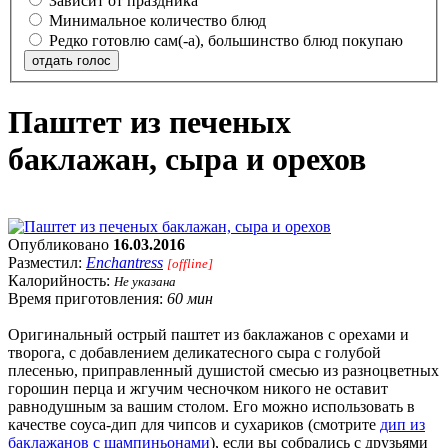
Зависит от праздника
Минимальное количество блюд
Редко готовлю сам(-а), большинство блюд покупаю
отдать голос
Паштет из печеных
баклажан, сыра и орехов
Опубликовано
16.03.2016
Разместил:
Enchantress
[offline]
Калорийность:
Не указана
Время приготовления:
60 мин
Оригинальный острый паштет из баклажанов с орехами и
творога, с добавлением деликатесного сыра с голубой
плесенью, приправленный душистой смесью из разноцветных
горошин перца и жгучим чесночком никого не оставит
равнодушным за вашим столом. Его можно использовать в
качестве соуса-дип для чипсов и сухариков (смотрите
дип из
баклажанов с шампиньонами
), если вы собрались с друзьями