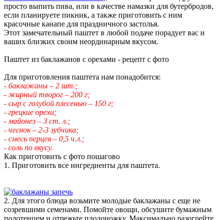
просто выпить пива, или в качестве намазки для бутербродов,
если планируете пикник, а также приготовить с ним
красочные канапе для праздничного застолья.
Этот замечательный паштет в любой подаче порадует вас и
ваших близких своим неординарным вкусом.
Паштет из баклажанов с орехами - рецепт с фото
Для приготовления паштета нам понадобится:
- баклажаны – 2 шт.;
- жирный творог – 200 г;
- сыр с голубой плесенью – 150 г;
- грецкие орехи;
- майонез – 3 ст. л.;
- чеснок – 2-3 зубчика;
- смесь перцев – 0,5 ч.л.;
- соль по вкусу.
Как приготовить с фото пошагово
1. Приготовить все ингредиенты для паштета.
2. Для этого блюда возьмите молодые баклажаны с еще не
созревшими семенами. Помойте овощи, обсушите бумажным
полотенцем и отрежьте плодоножку. Максимально разогрейте