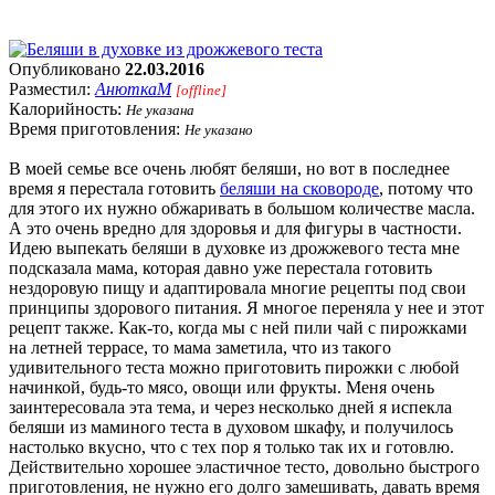
Опубликовано
22.03.2016
Разместил:
АнюткаM
[offline]
Калорийность:
Не указана
Время приготовления:
Не указано
В моей семье все очень любят беляши, но вот в последнее
время я перестала готовить
беляши на сковороде
, потому что
для этого их нужно обжаривать в большом количестве масла.
А это очень вредно для здоровья и для фигуры в частности.
Идею выпекать беляши в духовке из дрожжевого теста мне
подсказала мама, которая давно уже перестала готовить
нездоровую пищу и адаптировала многие рецепты под свои
принципы здорового питания. Я многое переняла у нее и этот
рецепт также. Как-то, когда мы с ней пили чай с пирожками
на летней террасе, то мама заметила, что из такого
удивительного теста можно приготовить пирожки с любой
начинкой, будь-то мясо, овощи или фрукты. Меня очень
заинтересовала эта тема, и через несколько дней я испекла
беляши из маминого теста в духовом шкафу, и получилось
настолько вкусно, что с тех пор я только так их и готовлю.
Действительно хорошее эластичное тесто, довольно быстрого
приготовления, не нужно его долго замешивать, давать время