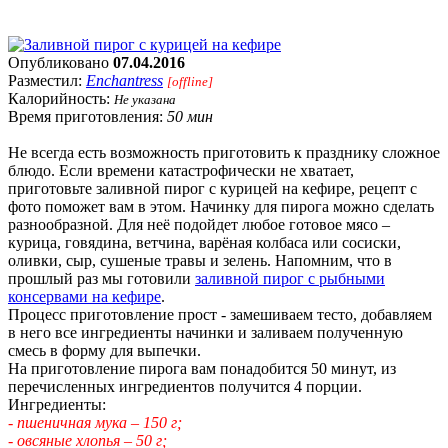
Опубликовано
07.04.2016
Разместил:
Enchantress
[offline]
Калорийность:
Не указана
Время приготовления:
50 мин
Не всегда есть возможность приготовить к празднику сложное
блюдо. Если времени катастрофически не хватает,
приготовьте заливной пирог с курицей на кефире, рецепт с
фото поможет вам в этом. Начинку для пирога можно сделать
разнообразной. Для неё подойдет любое готовое мясо –
курица, говядина, ветчина, варёная колбаса или сосиски,
оливки, сыр, сушеные травы и зелень. Напомним, что в
прошлый раз мы готовили
заливной пирог с рыбными
консервами на кефире
.
Процесс приготовление прост - замешиваем тесто, добавляем
в него все ингредиенты начинки и заливаем полученную
смесь в форму для выпечки.
На приготовление пирога вам понадобится 50 минут, из
перечисленных ингредиентов получится 4 порции.
Ингредиенты:
- пшеничная мука – 150 г;
- овсяные хлопья – 50 г;