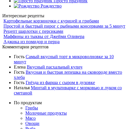
Просто праздник
Рождество
Интересные рецепты
Картофельные корзиночки с курицей и грибами
Простой и быстрый пирог с рыбными консервами за 5 минут
Рецепт шарлотки с персиками
Маффины из тыквы от Джейми Оливера
Аджика из помидор и перца
Комментарии рецептов
Гость
Самый вкусный торт в микроволновке за 10
минут
Елена
Вкусный пасхальный кулич
Гость
Вкусная и быстрая лепешка на сковороде вместо
хлеба
Гость
Гнёзда из фарша с сыром в духовке
Наталья
Минтай в мультиварке с морковью и луком со
сметаной
По продуктам
Грибы
Молочные продукты
Мясо
Овощи
Рыба