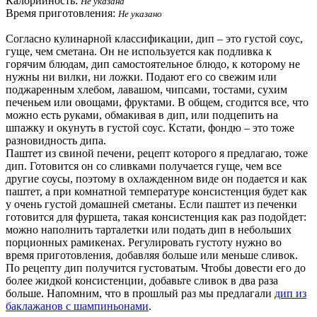
Калорийность:
Не указана
Время приготовления:
Не указано
Согласно кулинарной классификации, дип – это густой соус,
гуще, чем сметана. Он не используется как подливка к
горячим блюдам, дип самостоятельное блюдо, к которому не
нужны ни вилки, ни ложки. Подают его со свежим или
поджаренным хлебом, лавашом, чипсами, тостами, сухим
печеньем или овощами, фруктами. В общем, сгодится все, что
можно есть руками, обмакивая в дип, или подцепить на
шпажку и окунуть в густой соус. Кстати, фондю – это тоже
разновидность дипа.
Паштет из свиной печени, рецепт которого я предлагаю, тоже
дип. Готовится он со сливками получается гуще, чем все
другие соусы, поэтому в охлажденном виде он подается и как
паштет, а при комнатной температуре консистенция будет как
у очень густой домашней сметаны. Если паштет из печенки
готовится для фуршета, такая консистенция как раз подойдет:
можно наполнить тарталетки или подать дип в небольших
порционных рамикенах. Регулировать густоту нужно во
время приготовления, добавляя больше или меньше сливок.
По рецепту дип получится густоватым. Чтобы довести его до
более жидкой консистенции, добавьте сливок в два раза
больше. Напомним, что в прошлый раз мы предлагали
дип из
баклажанов с шампиньонами
.