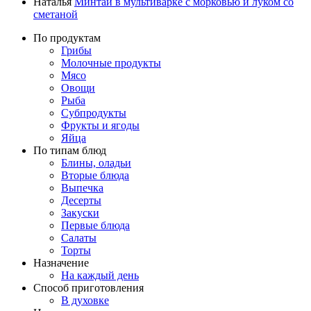
Наталья
Минтай в мультиварке с морковью и луком со
сметаной
По продуктам
Грибы
Молочные продукты
Мясо
Овощи
Рыба
Субпродукты
Фрукты и ягоды
Яйца
По типам блюд
Блины, оладьи
Вторые блюда
Выпечка
Десерты
Закуски
Первые блюда
Салаты
Торты
Назначение
На каждый день
Способ приготовления
В духовке