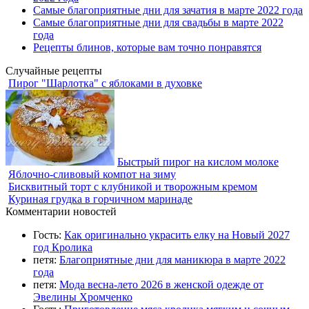
Самые благоприятные дни для зачатия в марте 2022 года
Самые благоприятные дни для свадьбы в марте 2022
года
Рецепты блинов, которые вам точно понравятся
Случайные рецепты
Пирог "Шарлотка" с яблоками в духовке
Быстрый пирог на кислом молоке
Яблочно-сливовый компот на зиму
Бисквитный торт с клубникой и творожным кремом
Куриная грудка в горчичном маринаде
Комментарии новостей
Гость:
Как оригинально украсить елку на Новый 2027
год Кролика
петя:
Благоприятные дни для маникюра в марте 2022
года
петя:
Мода весна-лето 2026 в женской одежде от
Эвелины Хромченко