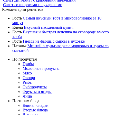
Салат Дипломат с крабовыми палочками
Салат со шпротами и сухариками
Комментарии рецептов
Гость
Самый вкусный торт в микроволновке за 10
минут
Елена
Вкусный пасхальный кулич
Гость
Вкусная и быстрая лепешка на сковороде вместо
хлеба
Гость
Гнёзда из фарша с сыром в духовке
Наталья
Минтай в мультиварке с морковью и луком со
сметаной
По продуктам
Грибы
Молочные продукты
Мясо
Овощи
Рыба
Субпродукты
Фрукты и ягоды
Яйца
По типам блюд
Блины, оладьи
Вторые блюда
Выпечка