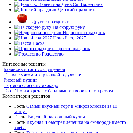
День Св. Валентина
Детский праздник
Другие праздники
На скорую руку
Недорогой праздник
Новый год 2027
Пасха
Просто праздник
Рождество
Интересные рецепты
Банановый торт со сгущенкой
Тыква с мясом и картошкой в духовке
Рисовый пудинг
Тартар из лосося с авокадо
Торт "Норка крота" с бананами и творожным кремом
Комментарии рецептов
Гость
Самый вкусный торт в микроволновке за 10
минут
Елена
Вкусный пасхальный кулич
Гость
Вкусная и быстрая лепешка на сковороде вместо
хлеба
Гость
Гнёзда из фарша с сыром в духовке