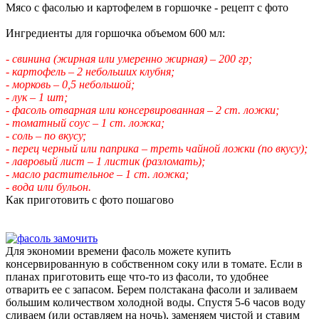
Мясо с фасолью и картофелем в горшочке - рецепт с фото
Ингредиенты для горшочка объемом 600 мл:
- свинина (жирная или умеренно жирная) – 200 гр;
- картофель – 2 небольших клубня;
- морковь – 0,5 небольшой;
- лук – 1 шт;
- фасоль отварная или консервированная – 2 ст. ложки;
- томатный соус – 1 ст. ложка;
- соль – по вкусу;
- перец черный или паприка – треть чайной ложки (по вкусу);
- лавровый лист – 1 листик (разломать);
- масло растительное – 1 ст. ложка;
- вода или бульон.
Как приготовить с фото пошагово
Для экономии времени фасоль можете купить
консервированную в собственном соку или в томате. Если в
планах приготовить еще что-то из фасоли, то удобнее
отварить ее с запасом. Берем полстакана фасоли и заливаем
большим количеством холодной воды. Спустя 5-6 часов воду
сливаем (или оставляем на ночь), заменяем чистой и ставим