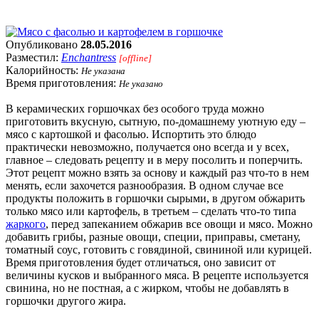
Опубликовано
28.05.2016
Разместил:
Enchantress
[offline]
Калорийность:
Не указана
Время приготовления:
Не указано
В керамических горшочках без особого труда можно
приготовить вкусную, сытную, по-домашнему уютную еду –
мясо с картошкой и фасолью. Испортить это блюдо
практически невозможно, получается оно всегда и у всех,
главное – следовать рецепту и в меру посолить и поперчить.
Этот рецепт можно взять за основу и каждый раз что-то в нем
менять, если захочется разнообразия. В одном случае все
продукты положить в горшочки сырыми, в другом обжарить
только мясо или картофель, в третьем – сделать что-то типа
жаркого
, перед запеканием обжарив все овощи и мясо. Можно
добавить грибы, разные овощи, специи, приправы, сметану,
томатный соус, готовить с говядиной, свининой или курицей.
Время приготовления будет отличаться, оно зависит от
величины кусков и выбранного мяса. В рецепте используется
свинина, но не постная, а с жирком, чтобы не добавлять в
горшочки другого жира.