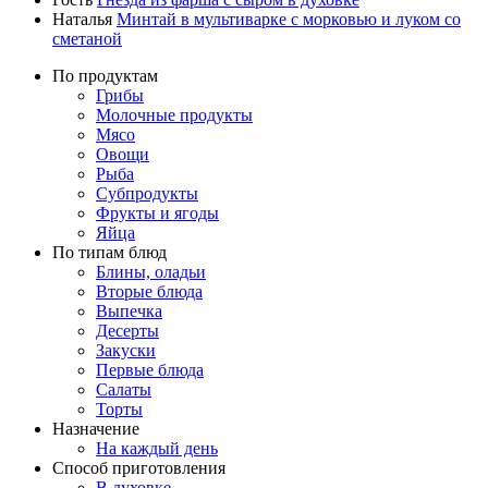
Наталья
Минтай в мультиварке с морковью и луком со
сметаной
По продуктам
Грибы
Молочные продукты
Мясо
Овощи
Рыба
Субпродукты
Фрукты и ягоды
Яйца
По типам блюд
Блины, оладьи
Вторые блюда
Выпечка
Десерты
Закуски
Первые блюда
Салаты
Торты
Назначение
На каждый день
Способ приготовления
В духовке