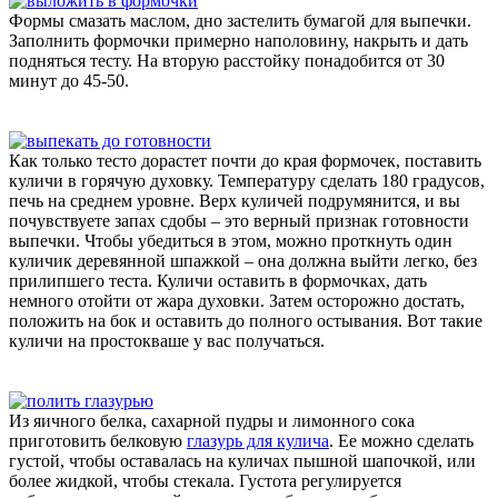
Формы смазать маслом, дно застелить бумагой для выпечки.
Заполнить формочки примерно наполовину, накрыть и дать
подняться тесту. На вторую расстойку понадобится от 30
минут до 45-50.
Как только тесто дорастет почти до края формочек, поставить
куличи в горячую духовку. Температуру сделать 180 градусов,
печь на среднем уровне. Верх куличей подрумянится, и вы
почувствуете запах сдобы – это верный признак готовности
выпечки. Чтобы убедиться в этом, можно проткнуть один
куличик деревянной шпажкой – она должна выйти легко, без
прилипшего теста. Куличи оставить в формочках, дать
немного отойти от жара духовки. Затем осторожно достать,
положить на бок и оставить до полного остывания. Вот такие
куличи на простокваше у вас получаться.
Из яичного белка, сахарной пудры и лимонного сока
приготовить белковую
глазурь для кулича
. Ее можно сделать
густой, чтобы оставалась на куличах пышной шапочкой, или
более жидкой, чтобы стекала. Густота регулируется