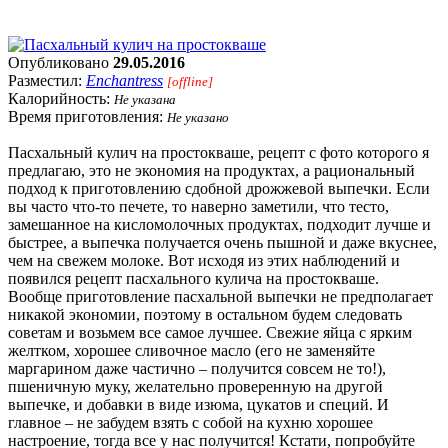
Опубликовано
29.05.2016
Разместил:
Enchantress
[offline]
Калорийность:
Не указана
Время приготовления:
Не указано
Пасхальный кулич на простокваше, рецепт с фото которого я
предлагаю, это не экономия на продуктах, а рациональный
подход к приготовлению сдобной дрожжевой выпечки. Если
вы часто что-то печете, то наверно заметили, что тесто,
замешанное на кисломолочных продуктах, подходит лучше и
быстрее, а выпечка получается очень пышной и даже вкуснее,
чем на свежем молоке. Вот исходя из этих наблюдений и
появился рецепт пасхального кулича на простокваше.
Вообще приготовление пасхальной выпечки не предполагает
никакой экономии, поэтому в остальном будем следовать
советам и возьмем все самое лучшее. Свежие яйца с ярким
желтком, хорошее сливочное масло (его не заменяйте
маргарином даже частично – получится совсем не то!),
пшеничную муку, желательно проверенную на другой
выпечке, и добавки в виде изюма, цукатов и специй. И
главное – не забудем взять с собой на кухню хорошее
настроение, тогда все у нас получится! Кстати, попробуйте