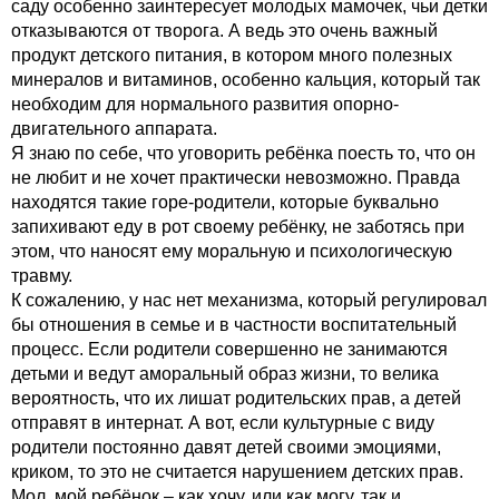
саду особенно заинтересует молодых мамочек, чьи детки
отказываются от творога. А ведь это очень важный
продукт детского питания, в котором много полезных
минералов и витаминов, особенно кальция, который так
необходим для нормального развития опорно-
двигательного аппарата.
Я знаю по себе, что уговорить ребёнка поесть то, что он
не любит и не хочет практически невозможно. Правда
находятся такие горе-родители, которые буквально
запихивают еду в рот своему ребёнку, не заботясь при
этом, что наносят ему моральную и психологическую
травму.
К сожалению, у нас нет механизма, который регулировал
бы отношения в семье и в частности воспитательный
процесс. Если родители совершенно не занимаются
детьми и ведут аморальный образ жизни, то велика
вероятность, что их лишат родительских прав, а детей
отправят в интернат. А вот, если культурные с виду
родители постоянно давят детей своими эмоциями,
криком, то это не считается нарушением детских прав.
Мол, мой ребёнок – как хочу, или как могу, так и