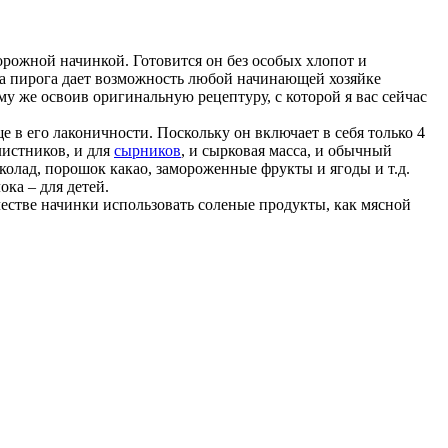
рожной начинкой. Готовится он без особых хлопот и
та пирога дает возможность любой начинающей хозяйке
му же освоив оригинальную рецептуру, с которой я вас сейчас
е в его лаконичности. Поскольку он включает в себя только 4
листников, и для
сырников
, и сырковая масса, и обычный
околад, порошок какао, замороженные фрукты и ягоды и т.д.
ка – для детей.
честве начинки использовать соленые продукты, как мясной