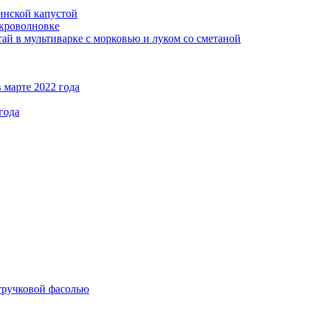
кинской капустой
кроволновке
ай в мультиварке с морковью и луком со сметаной
 марте 2022 года
года
стручковой фасолью