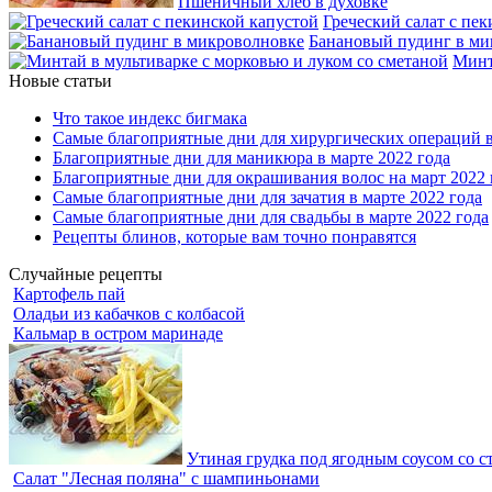
Пшеничный хлеб в духовке
Греческий салат с пе
Банановый пудинг в ми
Минт
Новые статьи
Что такое индекс бигмака
Самые благоприятные дни для хирургических операций в
Благоприятные дни для маникюра в марте 2022 года
Благоприятные дни для окрашивания волос на март 2022 
Самые благоприятные дни для зачатия в марте 2022 года
Самые благоприятные дни для свадьбы в марте 2022 года
Рецепты блинов, которые вам точно понравятся
Случайные рецепты
Картофель пай
Оладьи из кабачков с колбасой
Кальмар в остром маринаде
Утиная грудка под ягодным соусом со 
Салат "Лесная поляна" с шампиньонами