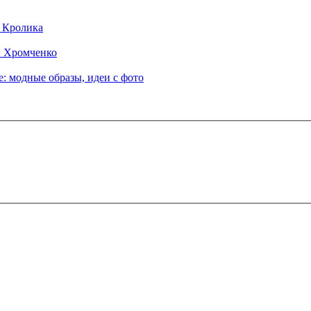
д Кролика
ы Хромченко
: модные образы, идеи с фото