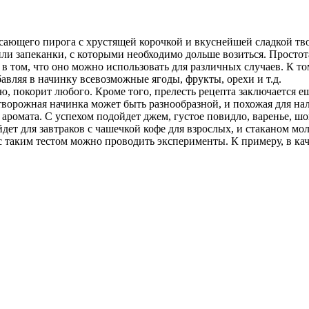
сающего пирога с хрустящей корочкой и вкуснейшей сладкой тво
ли запеканки, с которыми необходимо дольше возиться. Просто
 в том, что оно можно использовать для различных случаев. К то
вляя в начинку всевозможные ягоды, фрукты, орехи и т.д.
ю, покорит любого. Кроме того, прелесть рецепта заключается ещ
 творожная начинка может быть разнообразной, и похожая для на
 аромата. С успехом подойдет джем, густое повидло, варенье, ш
ет для завтраков с чашечкой кофе для взрослых, и стаканом моло
 с таким тестом можно проводить эксперименты. К примеру, в ка