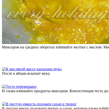
Миксером на средних оборотах взбивайте желтки с маслом. Ма
После к яйцам всыпьте муку.
И снова взбивайте продукты миксером. Консистенция теста дол
В другую миску положите творог и сахар, которые также взбей