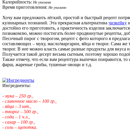
Калорийность:
Не указана
Время приготовления:
Не указано
Хочу вам предложить лёгкий, простой и быстрый рецепт потря
кулинарных познаний. Эта прекрасная альтернатива
чизкейку
и
достойно его приготовить, а практичность изделия заключается
познакомлю, можно постигать более продвинутые рецепты, доба
Песочный пирог с творогом, рецепт с фото которого я предлага
составляющих – муку, масло/маргарин, яйца и творог. Сама же
творог. В нее можно класть самые разные продукты для вкуса и
Получается такой десерт весьма сытным, поэтому хорошо подойд
Также отмечу, что если вам рецептура выпечки понравится, то
фарш, жареные грибы, тушеные овощи и т.д.
Ингредиенты:
- мука – 250 гр.,
- сливочное масло – 100 гр.,
- яйца – 3 шт.,
- творог – 500 гр.,
- сода – 1 ч.л.,
- сахар – 100 гр.,
- соль – щепотка.