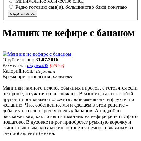
Минимальное количество блюд
Редко готовлю сам(-а), большинство блюд покупаю
отдать голос
Манник не кефире с бананом
Опубликовано
31.07.2016
Разместил:
mayusik89
[offline]
Калорийность:
Не указана
Время приготовления:
Не указано
Манники намного нежнее обычных пирогов, а готовятся если
не проще, то уж точно не сложнее. В манник, как и в любой
другой пирог можно положить любимые ягоды и фрукты по
желанию. Что, собственно, мы и сделаем в этом рецепте –
добавим в тесло парочку спелых бананов. А подробно
расскажет вам, как готовится манник на кефире рецепт с фото
пошагово. В духовке пирог приобретет румяную корочку и
станет пышным, хотя мякиш останется немного влажным за
счет добавления банана.