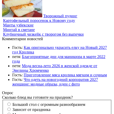
Творожный пудинг
Картофельный поросенок к Новому году
Манты узбекские
Минтай в сметане
Клубничный чизкейк с творогом без выпечки
Комментарии новостей
Гость:
Как оригинально украсить елку на Новый 2027
год Кролика
петя:
Благоприятные дни для маникюра в марте 2022
года
петя:
Мода весна-лето 2026 в женской одежде от
Эвелины Хромченко
Гость:
Приготовление мяса кролика мягким и сочным
Гость:
Что одеть на новогодний корпоратив 2027
женщине: модные образы, идеи с фото
Опрос
Сколько блюд вы готовите на праздник?
Большой стол с огромным разнообразием
Зависит от праздника