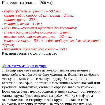
Ингредиенты (стакан – 200 мл):
- кефир средней жирности – 500 мл;
- куриные яйца отборной категории – 2 шт.;
- манная крупа – 250 г;
- сахарный песок – 1 ст.;
- ванилин – небольшая щепотка (по желанию);
- спелые бананы среднего размера – 2 шт.;
- пищевая сода или разрыхлитель – 1/2 ч. л.;
- сливочное масло – 50 г + небольшой кусочек для смазывания
формы;
- пшеничная мука высшего сорта – 150 г.
Как приготовить с фото пошагово
1. Кефир заранее выньте из холодильника или немного
подогрейте, чтобы он не был холодным. Возьмите глубокую
миску и всыпьте в нее манную крупу. Затем постепенно
влейте в нее кефир, постоянно помешивая массе ложкой или
кухонной лопаточкой, чтобы не образовывались комочки.
Если масса будет неоднородной, манник плохо пропечется, и
манная крупа будет ощутима на зубах. Манку с кефиром
отставьте пока в сторону, чтобы крупа впитала в себя
жидкость и хорошо набухла. На это обычно уходит 30-40