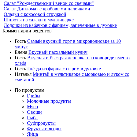
Салат "Рождественский венок со свечами"
Салат Дипломат с крабовыми палочками
Оладьи с кокосовой стружкой
Шпроты из салаки в мультиварке
Лодочки из кабачков с фаршем, запеченные в духовке
Комментарии рецептов
Гость
Самый вкусный торт в микроволновке за 10
минут
Елена
Вкусный пасхальный кулич
Гость
Вкусная и быстрая лепешка на сковороде вместо
хлеба
Гость
Гнёзда из фарша с сыром в духовке
Наталья
Минтай в мультиварке с морковью и луком со
сметаной
По продуктам
Грибы
Молочные продукты
Мясо
Овощи
Рыба
Субпродукты
Фрукты и ягоды
Яйца