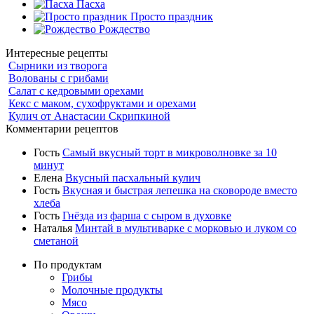
Пасха
Просто праздник
Рождество
Интересные рецепты
Сырники из творога
Волованы с грибами
Салат с кедровыми орехами
Кекс с маком, сухофруктами и орехами
Кулич от Анастасии Скрипкиной
Комментарии рецептов
Гость
Самый вкусный торт в микроволновке за 10
минут
Елена
Вкусный пасхальный кулич
Гость
Вкусная и быстрая лепешка на сковороде вместо
хлеба
Гость
Гнёзда из фарша с сыром в духовке
Наталья
Минтай в мультиварке с морковью и луком со
сметаной
По продуктам
Грибы
Молочные продукты
Мясо