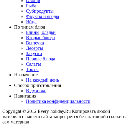
Овощи
Рыба
Субпродукты
Фрукты и ягоды
Яйца
По типам блюд
Блины, оладьи
Вторые блюда
Выпечка
Десерты
Закуски
Первые блюда
Салаты
Торты
Назначение
На каждый день
Способ приготовления
В духовке
Навигация
Политика конфиденциальности
Copyright © 2012 Every-holiday.Ru Копировать любой
материал с нашего сайта запрещается без активной ссылки на
сам материал