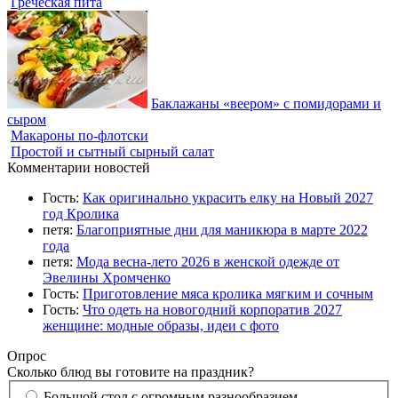
Греческая пита
Баклажаны «веером» с помидорами и
сыром
Макароны по-флотски
Простой и сытный сырный салат
Комментарии новостей
Гость:
Как оригинально украсить елку на Новый 2027
год Кролика
петя:
Благоприятные дни для маникюра в марте 2022
года
петя:
Мода весна-лето 2026 в женской одежде от
Эвелины Хромченко
Гость:
Приготовление мяса кролика мягким и сочным
Гость:
Что одеть на новогодний корпоратив 2027
женщине: модные образы, идеи с фото
Опрос
Сколько блюд вы готовите на праздник?
Большой стол с огромным разнообразием