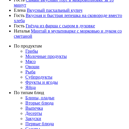
минут
Елена
Вкусный пасхальный кулич
Гость
Вкусная и быстрая лепешка на сковороде вместо
хлеба
Гость
Гнёзда из фарша с сыром в духовке
Наталья
Минтай в мультиварке с морковью и луком со
сметаной
По продуктам
Грибы
Молочные продукты
Мясо
Овощи
Рыба
Субпродукты
Фрукты и ягоды
Яйца
По типам блюд
Блины, оладьи
Вторые блюда
Выпечка
Десерты
Закуски
Первые блюда
Салаты