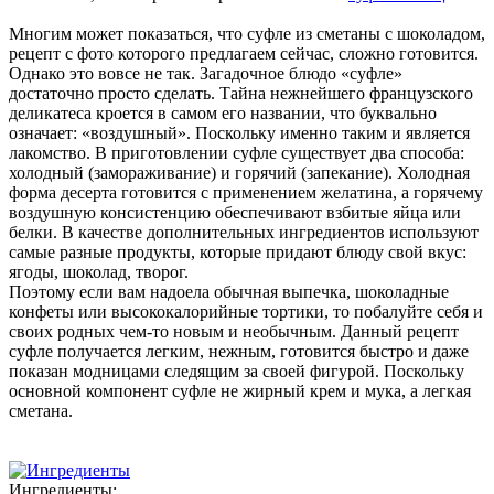
Многим может показаться, что суфле из сметаны с шоколадом,
рецепт с фото которого предлагаем сейчас, сложно готовится.
Однако это вовсе не так. Загадочное блюдо «суфле»
достаточно просто сделать. Тайна нежнейшего французского
деликатеса кроется в самом его названии, что буквально
означает: «воздушный». Поскольку именно таким и является
лакомство. В приготовлении суфле существует два способа:
холодный (замораживание) и горячий (запекание). Холодная
форма десерта готовится с применением желатина, а горячему
воздушную консистенцию обеспечивают взбитые яйца или
белки. В качестве дополнительных ингредиентов используют
самые разные продукты, которые придают блюду свой вкус:
ягоды, шоколад, творог.
Поэтому если вам надоела обычная выпечка, шоколадные
конфеты или высококалорийные тортики, то побалуйте себя и
своих родных чем-то новым и необычным. Данный рецепт
суфле получается легким, нежным, готовится быстро и даже
показан модницами следящим за своей фигурой. Поскольку
основной компонент суфле не жирный крем и мука, а легкая
сметана.
Ингредиенты: