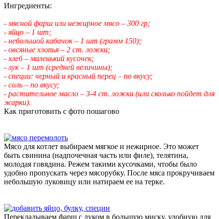
Ингредиенты:
- мясной фарш или нежирное мясо – 300 гр;
- яйцо – 1 шт;
- небольшой кабачок – 1 шт (грамм 150);
- овсяные хлопья – 2 ст. ложки;
- хлеб – маленький кусочек;
- лук – 1 шт (средней величины);
- специи: черный и красный перец – по вкусу;
- соль – по вкусу;
- растительное масло – 3-4 ст. ложки (или сколько пойдет для
жарки).
Как приготовить с фото пошагово
Мясо для котлет выбираем мягкое и нежирное. Это может
быть свинина (надпочечная часть или филе), телятина,
молодая говядина. Режем такими кусочками, чтобы было
удобно пропускать через мясорубку. После мяса прокручиваем
небольшую луковицу или натираем ее на терке.
Перекладываем фарш с луком в большую миску, удобную для