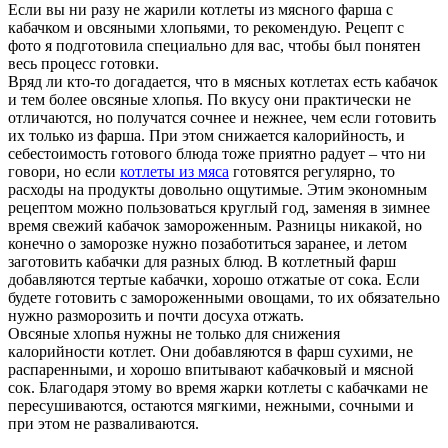
Если вы ни разу не жарили котлеты из мясного фарша с
кабачком и овсяными хлопьями, то рекомендую. Рецепт с
фото я подготовила специально для вас, чтобы был понятен
весь процесс готовки.
Вряд ли кто-то догадается, что в мясных котлетах есть кабачок
и тем более овсяные хлопья. По вкусу они практически не
отличаются, но получатся сочнее и нежнее, чем если готовить
их только из фарша. При этом снижается калорийность, и
себестоимость готового блюда тоже приятно радует – что ни
говори, но если
котлеты из мяса
готовятся регулярно, то
расходы на продукты довольно ощутимые. Этим экономным
рецептом можно пользоваться круглый год, заменяя в зимнее
время свежий кабачок замороженным. Разницы никакой, но
конечно о заморозке нужно позаботиться заранее, и летом
заготовить кабачки для разных блюд. В котлетный фарш
добавляются тертые кабачки, хорошо отжатые от сока. Если
будете готовить с замороженными овощами, то их обязательно
нужно разморозить и почти досуха отжать.
Овсяные хлопья нужны не только для снижения
калорийности котлет. Они добавляются в фарш сухими, не
распаренными, и хорошо впитывают кабачковый и мясной
сок. Благодаря этому во время жарки котлеты с кабачками не
пересушиваются, остаются мягкими, нежными, сочными и
при этом не разваливаются.