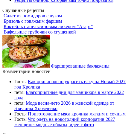
Рецепты блинов, которые вам точно понравятся
Случайные рецепты
Салат из помидоров с луком
Бризоль с говяжьим фаршем
Коктейль с апельсиновым ликером "Азарт"
Вафельные трубочки со сгущенкой
Фаршированные баклажаны
Комментарии новостей
Гость:
Как оригинально украсить елку на Новый 2027
год Кролика
петя:
Благоприятные дни для маникюра в марте 2022
года
петя:
Мода весна-лето 2026 в женской одежде от
Эвелины Хромченко
Гость:
Приготовление мяса кролика мягким и сочным
Гость:
Что одеть на новогодний корпоратив 2027
женщине: модные образы, идеи с фото