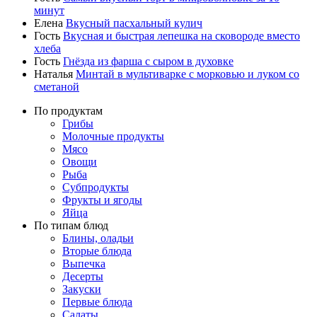
минут
Елена
Вкусный пасхальный кулич
Гость
Вкусная и быстрая лепешка на сковороде вместо
хлеба
Гость
Гнёзда из фарша с сыром в духовке
Наталья
Минтай в мультиварке с морковью и луком со
сметаной
По продуктам
Грибы
Молочные продукты
Мясо
Овощи
Рыба
Субпродукты
Фрукты и ягоды
Яйца
По типам блюд
Блины, оладьи
Вторые блюда
Выпечка
Десерты
Закуски
Первые блюда
Салаты