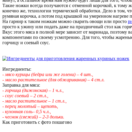
минут, а остальное время нам нужно будет лишь для того, чтоб
Такие ножки всегда получаются с отменной корочкой, к тому же
конечно же, технологии термической обработки. Дело в том, ч
румяная корочка, а потом под крышкой на умеренном нагреве п
На гарнир к таким ножкам можно сварить овощи или просто
р
просто к ужину или подать даже на праздничный стол как горя
Вкус этого мяса в полной мере зависит от маринада, поэтому 
компонентами по своему усмотрению. Для того, чтобы жареные
горчицу и соевый соус.
Ингредиенты:
- мясо курицы (бедра или же голени) – 4 шт.,
- масло растительное (для обжаривания) – 4 ст.л.
Заправка для мяса:
- горчица (дижонская) – 1 ч.л.,
- соус соевый – 2 ст.л.,
- масло растительное – 1 ст.л.,
- перец молотый – щепоть,
- кухонная соль– 0,5 ч.л.,
- чеснок (свежий) – 2-3 дольки.
Как приготовить с фото пошагово