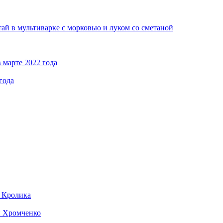
ай в мультиварке с морковью и луком со сметаной
 марте 2022 года
года
д Кролика
ы Хромченко