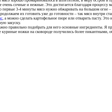
ы мясо хорошо промариновалось в аппетитной, в меру острой и п
 очень сочные и нежные. Это достигается благодаря процессу ма
то первые 3-4 минуты мясо нужно обжаривать на большом огне –
родолжаем их готовить уже до готовности – так мясо внутри ст
ис
, а можно сделать картофельное пюре или отварить пасту. Это
чую закуску.
важно правильно подобрать для него основные ингредиенты. Я пр
 куриные ножки на сковороде получились более пикантными, обя