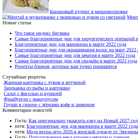
Банановый пудинг в микроволновке
Минт
Новые статьи
Что такое индекс бигмака
Самые благоприятные дни для хирургических операций в
Благоприятные дни для маникюра в марте 2022 года
Благоприятные дни для окрашивания волос на март 2022 
Самые благоприятные дни для зачатия в марте 2022 года
Самые благоприятные дни для свадьбы в марте 2022 года
Рецепты блинов, которые вам точно понравятся
Случайные рецепты
Жареная картошка с луком и ветчиной
Запеканка из рыбы и картошки
Салат с фасолью и курицей
Фишбургер с макрурусом
Груши в сиропе с зёрнами кофе и лимоном
Комментарии новостей
Гость:
Как оригинально украсить елку на Новый 2027 го
петя:
Благоприятные дни для маникюра в марте 2022 года
петя:
Мода весна-лето 2026 в женской одежде от Эвелин
Гость:
Приготовление мяса кролика мягким и сочным