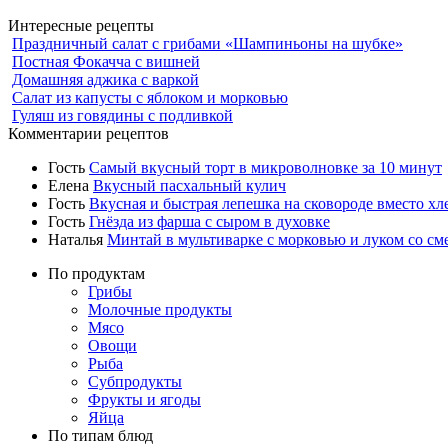
Интересные рецепты
Праздничный салат с грибами «Шампиньоны на шубке»
Постная Фокачча с вишней
Домашняя аджика с варкой
Салат из капусты с яблоком и морковью
Гуляш из говядины с подливкой
Комментарии рецептов
Гость
Самый вкусный торт в микроволновке за 10 минут
Елена
Вкусный пасхальный кулич
Гость
Вкусная и быстрая лепешка на сковороде вместо хл
Гость
Гнёзда из фарша с сыром в духовке
Наталья
Минтай в мультиварке с морковью и луком со см
По продуктам
Грибы
Молочные продукты
Мясо
Овощи
Рыба
Субпродукты
Фрукты и ягоды
Яйца
По типам блюд