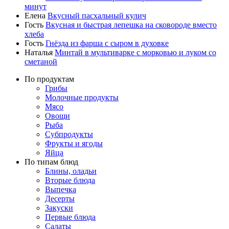
минут
Елена
Вкусный пасхальный кулич
Гость
Вкусная и быстрая лепешка на сковороде вместо
хлеба
Гость
Гнёзда из фарша с сыром в духовке
Наталья
Минтай в мультиварке с морковью и луком со
сметаной
По продуктам
Грибы
Молочные продукты
Мясо
Овощи
Рыба
Субпродукты
Фрукты и ягоды
Яйца
По типам блюд
Блины, оладьи
Вторые блюда
Выпечка
Десерты
Закуски
Первые блюда
Салаты