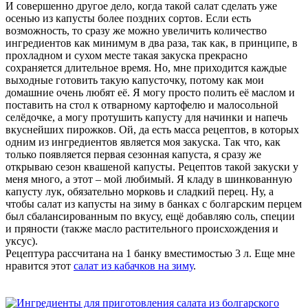
И совершенно другое дело, когда такой салат сделать уже
осенью из капусты более поздних сортов. Если есть
возможность, то сразу же можно увеличить количество
ингредиентов как минимум в два раза, так как, в принципе, в
прохладном и сухом месте такая закуска прекрасно
сохраняется длительное время. Но, мне приходится каждые
выходные готовить такую капусточку, потому как мои
домашние очень любят её. Я могу просто полить её маслом и
поставить на стол к отварному картофелю и малосольной
селёдочке, а могу протушить капусту для начинки и напечь
вкуснейших пирожков. Ой, да есть масса рецептов, в которых
одним из ингредиентов является моя закуска. Так что, как
только появляется первая сезонная капуста, я сразу же
открываю сезон квашеной капусты. Рецептов такой закуски у
меня много, а этот – мой любимый. Я кладу в шинкованную
капусту лук, обязательно морковь и сладкий перец. Ну, а
чтобы салат из капусты на зиму в банках с болгарским перцем
был сбалансированным по вкусу, ещё добавляю соль, специи
и пряности (также масло растительного происхождения и
уксус).
Рецептура рассчитана на 1 банку вместимостью 3 л. Еще мне
нравится этот
салат из кабачков на зиму
.