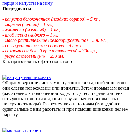
Ингредиенты:
- капуста белокочанная (поздних сортов) – 5 кг.,
- морковь (сочная) – 1 кг.,
- лук-репка (жёлтый) – 1 кг.,
- плод перца сладкого – 1 кг.,
- масло растительное (дезодорированное) – 500 мл.,
- соль кухонная мелкого помола – 4 ст.л.,
- сахар-песок белый кристаллический – 300 гр.,
- уксус столовый (9%
– 250 мл.
Как приготовить с фото пошагово
Обираем верхние листья у капустного вилка, особенно, если
они слегка повреждены или примяты. Затем промываем кочан
(желательно в подсоленной воде, тогда, если среди листьев
есть улитки или слизни, они сразу же начнут всплывать на
поверхность воды). Разрезаем кочан пополам (так удобнее
будет дальше с ним работать) и при помощи шинковки делаем
нарезку.