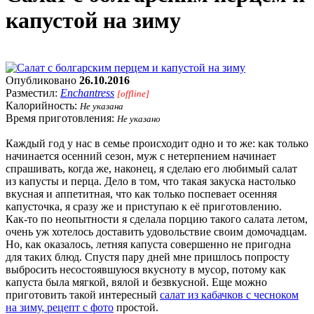
капустой на зиму
Опубликовано
26.10.2016
Разместил:
Enchantress
[offline]
Калорийность:
Не указана
Время приготовления:
Не указано
Каждый год у нас в семье происходит одно и то же: как только
начинается осенний сезон, муж с нетерпением начинает
спрашивать, когда же, наконец, я сделаю его любимый салат
из капусты и перца. Дело в том, что такая закуска настолько
вкусная и аппетитная, что как только поспевает осенняя
капусточка, я сразу же и приступаю к её приготовлению.
Как-то по неопытности я сделала порцию такого салата летом,
очень уж хотелось доставить удовольствие своим домочадцам.
Но, как оказалось, летняя капуста совершенно не пригодна
для таких блюд. Спустя пару дней мне пришлось попросту
выбросить несостоявшуюся вкусноту в мусор, потому как
капуста была мягкой, вялой и безвкусной. Еще можно
приготовить такой интересный
салат из кабачков с чесноком
на зиму, рецепт с фото
простой.