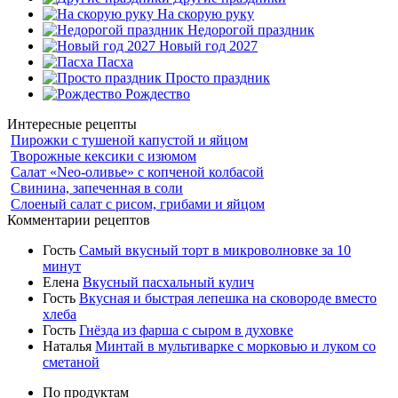
На скорую руку
Недорогой праздник
Новый год 2027
Пасха
Просто праздник
Рождество
Интересные рецепты
Пирожки с тушеной капустой и яйцом
Творожные кексики с изюмом
Салат «Neo-оливье» с копченой колбасой
Свинина, запеченная в соли
Слоеный салат с рисом, грибами и яйцом
Комментарии рецептов
Гость
Самый вкусный торт в микроволновке за 10
минут
Елена
Вкусный пасхальный кулич
Гость
Вкусная и быстрая лепешка на сковороде вместо
хлеба
Гость
Гнёзда из фарша с сыром в духовке
Наталья
Минтай в мультиварке с морковью и луком со
сметаной
По продуктам