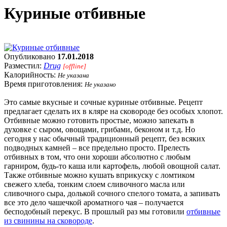
Куриные отбивные
Опубликовано
17.01.2018
Разместил:
Drug
[offline]
Калорийность:
Не указана
Время приготовления:
Не указано
Это самые вкусные и сочные куриные отбивные. Рецепт
предлагает сделать их в кляре на сковороде без особых хлопот.
Отбивные можно готовить простые, можно запекать в
духовке с сыром, овощами, грибами, беконом и т.д. Но
сегодня у нас обычный традиционный рецепт, без всяких
подводных камней – все предельно просто. Прелесть
отбивных в том, что они хороши абсолютно с любым
гарниром, будь-то каша или картофель, любой овощной салат.
Также отбивные можно кушать вприкуску с ломтиком
свежего хлеба, тонким слоем сливочного масла или
сливочного сыра, долькой сочного спелого томата, а запивать
все это дело чашечкой ароматного чая – получается
бесподобный перекус. В прошлый раз мы готовили
отбивные
из свинины на сковороде
.