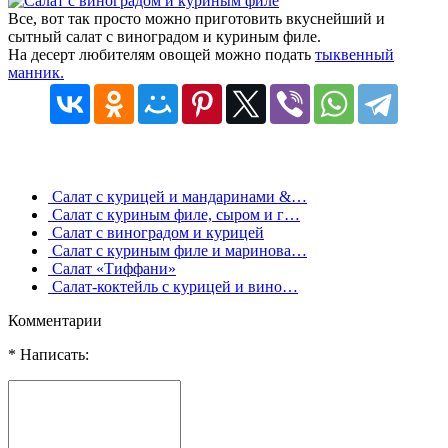
Все, вот так просто можно приготовить вкуснейший и
сытный салат с виноградом и куриным филе.
На десерт любителям овощей можно подать
тыквенный
манник.
Салат с курицей и мандаринами &…
Салат с куриным филе, сыром и г…
Салат с виноградом и курицей
Салат с куриным филе и маринова…
Салат «Тиффани»
Салат-коктейль с курицей и вино…
Комментарии
* Написать: