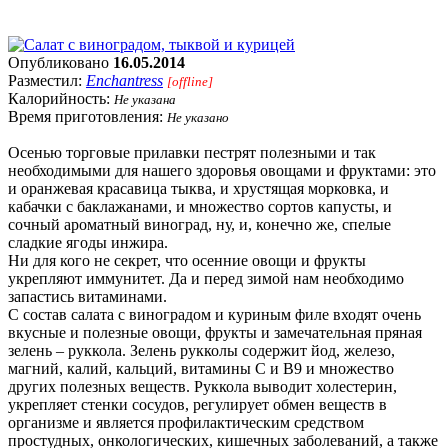
Опубликовано
16.05.2014
Разместил:
Enchantress
[offline]
Калорийность:
Не указана
Время приготовления:
Не указано
Осенью торговые прилавки пестрят полезными и так
необходимыми для нашего здоровья овощами и фруктами: это
и оранжевая красавица тыква, и хрустящая морковка, и
кабачки с баклажанами, и множество сортов капусты, и
сочный ароматный виноград, ну, и, конечно же, спелые
сладкие ягоды инжира.
Ни для кого не секрет, что осенние овощи и фрукты
укрепляют иммунитет. Да и перед зимой нам необходимо
запастись витаминами.
С состав салата с виноградом и куриным филе входят очень
вкусные и полезные овощи, фрукты и замечательная пряная
зелень – руккола. Зелень рукколы содержит йод, железо,
магний, калий, кальций, витамины C и B9 и множество
других полезных веществ. Руккола выводит холестерин,
укрепляет стенки сосудов, регулирует обмен веществ в
организме и является профилактическим средством
простудных, онкологических, кишечных заболеваний, а также