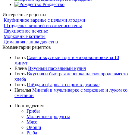
Рождество
Интересные рецепты
Клубничное варенье с целыми ягодами
Штрудель с вишней из слоеного теста
Двухцветное печенье
Морковные котлеты
Домашняя лапша для супа
Комментарии рецептов
Гость
Самый вкусный торт в микроволновке за 10
минут
Елена
Вкусный пасхальный кулич
Гость
Вкусная и быстрая лепешка на сковороде вместо
хлеба
Гость
Гнёзда из фарша с сыром в духовке
Наталья
Минтай в мультиварке с морковью и луком со
сметаной
По продуктам
Грибы
Молочные продукты
Мясо
Овощи
Рыба