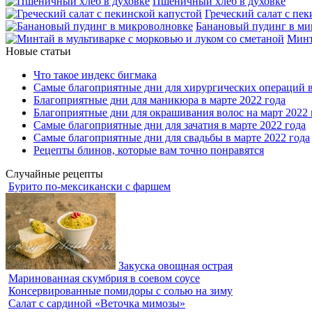
Пшеничный хлеб в духовке
Греческий салат с пе
Банановый пудинг в ми
Минт
Новые статьи
Что такое индекс бигмака
Самые благоприятные дни для хирургических операций в
Благоприятные дни для маникюра в марте 2022 года
Благоприятные дни для окрашивания волос на март 2022 
Самые благоприятные дни для зачатия в марте 2022 года
Самые благоприятные дни для свадьбы в марте 2022 года
Рецепты блинов, которые вам точно понравятся
Случайные рецепты
Бурито по-мексикански с фаршем
Закуска овощная острая
Маринованная скумбрия в соевом соусе
Консервированные помидоры с солью на зиму
Салат с сардиной «Веточка мимозы»