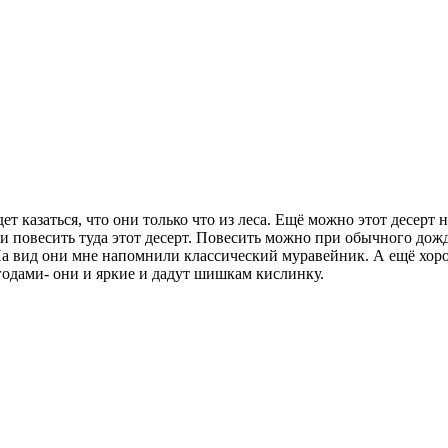
т казаться, что они только что из леса. Ещё можно этот десерт н
 повесить туда этот десерт. Повесить можно при обычного дожди
а вид они мне напомнили классический муравейник. А ещё хоро
годами- они и яркие и дадут шишкам кислинку.