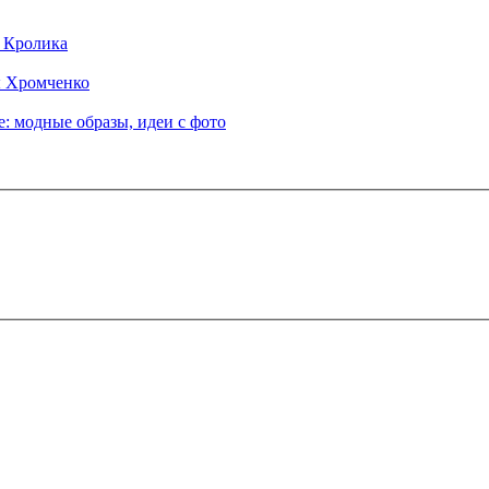
д Кролика
ы Хромченко
: модные образы, идеи с фото