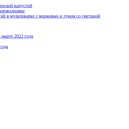
кинской капустой
кроволновке
ай в мультиварке с морковью и луком со сметаной
 марте 2022 года
года