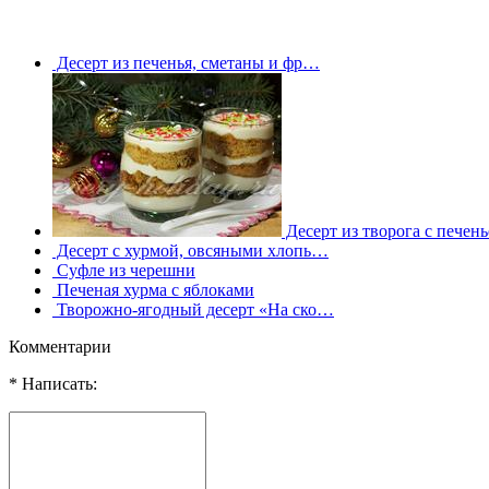
Десерт из печенья, сметаны и фр…
Десерт из творога с печен
Десерт с хурмой, овсяными хлопь…
Суфле из черешни
Печеная хурма с яблоками
Творожно-ягодный десерт «На ско…
Комментарии
* Написать: