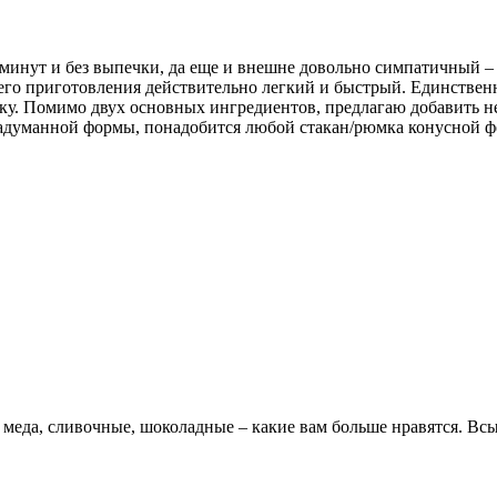
ь минут и без выпечки, да еще и внешне довольно симпатичный –
его приготовления действительно легкий и быстрый. Единственн
ку. Помимо двух основных ингредиентов, предлагаю добавить н
 задуманной формы, понадобится любой стакан/рюмка конусной ф
еда, сливочные, шоколадные – какие вам больше нравятся. Всып