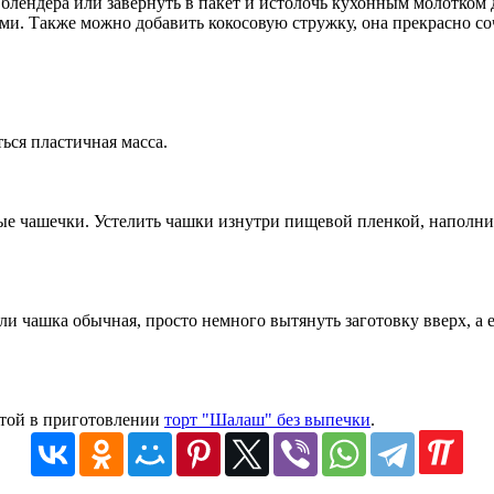
е блендера или завернуть в пакет и истолочь кухонным молотком
ями. Также можно добавить кокосовую стружку, она прекрасно со
ься пластичная масса.
е чашечки. Устелить чашки изнутри пищевой пленкой, наполнит
сли чашка обычная, просто немного вытянуть заготовку вверх, а 
стой в приготовлении
торт "Шалаш" без выпечки
.